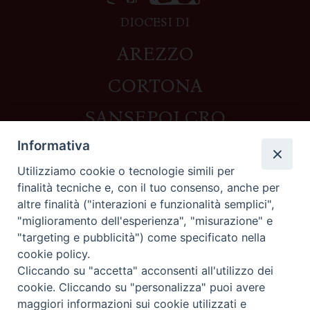
DIOCESI DI
AREZZO
CORTONA
SANSEPOLCRO
Informativa
Utilizziamo cookie o tecnologie simili per
Contatti
finalità tecniche e, con il tuo consenso, anche per
altre finalità ("interazioni e funzionalità semplici",
Piazza del Duomo,1 - 52100 Arezzo
"miglioramento dell'esperienza", "misurazione" e
segreteria@diocesi.arezzo.it
"targeting e pubblicità") come specificato nella
Informativa privacy
cookie policy.
Cliccando su "accetta" acconsenti all'utilizzo dei
cookie. Cliccando su "personalizza" puoi avere
maggiori informazioni sui cookie utilizzati e