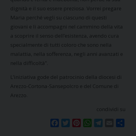
dignità e il suo essere preziosa. Vorrei pregare
Maria perché vegli su ciascuno di questi
giovani e li accompagni nel cammino della vita
a scoprire il senso dell’esistenza, avendo cura
specialmente di tutti coloro che sono nella
malattia, nella sofferenza, negli anni avanzati e
nella difficoltà”.
L’iniziativa gode del patrocinio della diocesi di
Arezzo-Cortona-Sansepolcro e del Comune di
Arezzo.
condividi su
Facebook
Twitter
Pinterest
WhatsApp
Telegram
Email
Condi