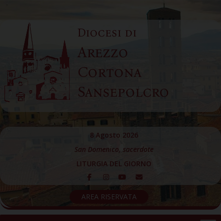
Skip
to
Diocesi di
content
Arezzo
Cortona
Sansepolcro
8 Agosto 2026
San Domenico, sacerdote
LITURGIA DEL GIORNO
AREA RISERVATA