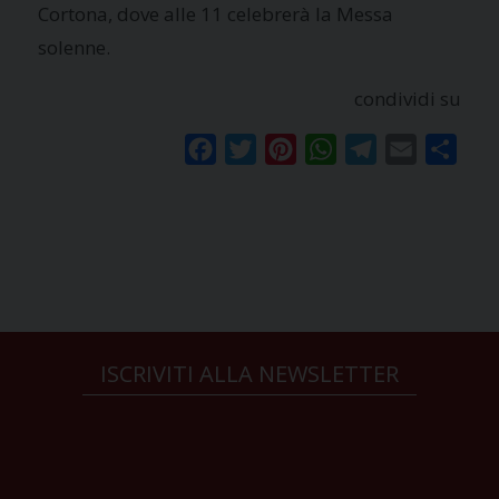
Cortona, dove alle 11 celebrerà la Messa
solenne.
condividi su
Facebook
Twitter
Pinterest
WhatsApp
Telegram
Email
Condi
ISCRIVITI ALLA NEWSLETTER