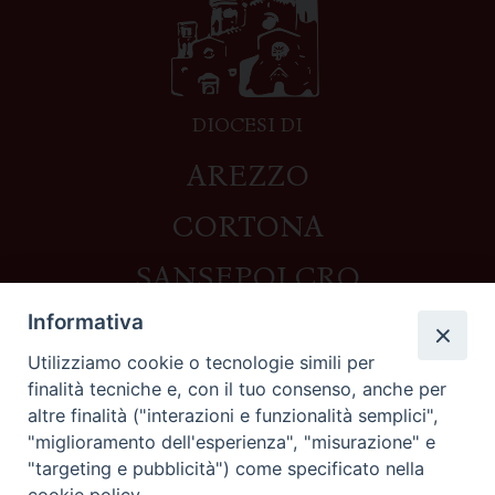
DIOCESI DI
AREZZO
CORTONA
SANSEPOLCRO
Informativa
Utilizziamo cookie o tecnologie simili per
Contatti
finalità tecniche e, con il tuo consenso, anche per
altre finalità ("interazioni e funzionalità semplici",
Piazza del Duomo,1 - 52100 Arezzo
"miglioramento dell'esperienza", "misurazione" e
segreteria@diocesi.arezzo.it
"targeting e pubblicità") come specificato nella
Informativa privacy