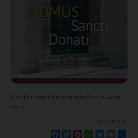
Pubblichiamo il fascicolo sulla Domus Sancti
Donati.
condividi su
Facebook
Twitter
Pinterest
WhatsApp
Telegram
Email
Condi