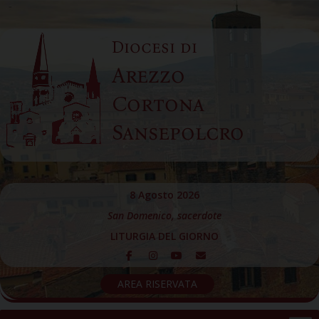
Skip
to
Diocesi di
content
Arezzo
Cortona
Sansepolcro
8 Agosto 2026
San Domenico, sacerdote
LITURGIA DEL GIORNO
AREA RISERVATA