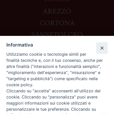
AREZZO
CORTONA
SANSEPOLCRO
Informativa
Utilizziamo cookie o tecnologie simili per
Contatti
finalità tecniche e, con il tuo consenso, anche per
altre finalità ("interazioni e funzionalità semplici",
Piazza del Duomo,1 - 52100 Arezzo
"miglioramento dell'esperienza", "misurazione" e
segreteria@diocesi.arezzo.it
"targeting e pubblicità") come specificato nella
Informativa privacy
cookie policy.
Cliccando su "accetta" acconsenti all'utilizzo dei
cookie. Cliccando su "personalizza" puoi avere
maggiori informazioni sui cookie utilizzati e
Seguici su
personalizzare le tue preferenze. Cliccando su