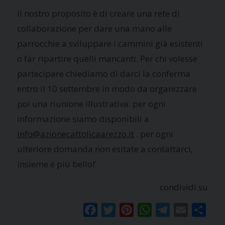
il nostro proposito è di creare una rete di
collaborazione per dare una mano alle
parrocchie a sviluppare i cammini già esistenti
o far ripartire quelli mancanti. Per chi volesse
partecipare chiediamo di darci la conferma
entro il 10 settembre in modo da organizzare
poi una riunione illustrativa. per ogni
informazione siamo disponibili a
info@azionecattolicaarezzo.it
. per ogni
ulteriore domanda non esitate a contattarci,
insieme è più bello!’
condividi su
Facebook
Twitter
Pinterest
WhatsApp
Telegram
Email
Condi