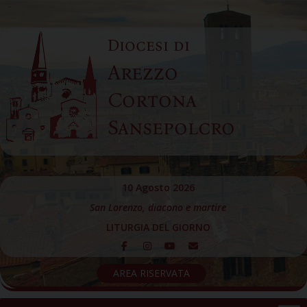
Skip
to
Diocesi di
content
Arezzo
Cortona
Sansepolcro
10 Agosto 2026
San Lorenzo, diacono e martire
LITURGIA DEL GIORNO
AREA RISERVATA