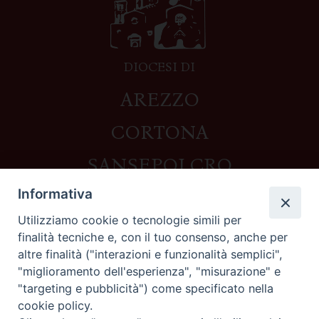
DIOCESI DI
AREZZO
CORTONA
SANSEPOLCRO
Informativa
Utilizziamo cookie o tecnologie simili per
Contatti
finalità tecniche e, con il tuo consenso, anche per
altre finalità ("interazioni e funzionalità semplici",
Piazza del Duomo,1 - 52100 Arezzo
"miglioramento dell'esperienza", "misurazione" e
segreteria@diocesi.arezzo.it
"targeting e pubblicità") come specificato nella
Informativa privacy
cookie policy.