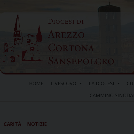
Skip
to
Diocesi di
content
Arezzo
Cortona
Sansepolcro
HOME
IL VESCOVO
LA DIOCESI
CU
CAMMINO SINODALE
CARITÀ
NOTIZIE