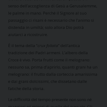
senso dell’accoglienza di Gesù a Gerusalemme,
le palme in mano. Perché il Signore al suo
passaggio ci risani è necessario che l’animo si
distenda in umiltà; solo allora Dio potrà
aiutarci a ricostruire.
È il tema della “
crux foliata
” dell’antica
tradizione dei Padri armeni. L’albero della
Croce è vivo. Porta frutti come il melograno:
nessuno sa, prima d’aprirlo, quanti grani ha un
melograno: il frutto dalla corteccia amarissima
e dai grani dolcissimi, che dissetano dalle
fatiche della storia.
Le difficoltà del tempo presente non sono né
maggiori né minori di quelle del passato. Gli