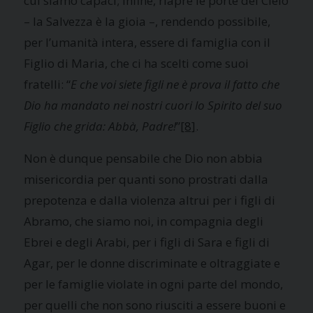
cui siamo capaci; infine, riapre le porte del Cielo
– la Salvezza è la gioia –, rendendo possibile,
per l’umanità intera, essere di famiglia con il
Figlio di Maria, che ci ha scelti come suoi
fratelli: “
E che voi siete figli ne è prova il fatto che
Dio ha mandato nei nostri cuori lo Spirito del suo
Figlio che grida: Abbà, Padre!
”
[8]
.
Non è dunque pensabile che Dio non abbia
misericordia per quanti sono prostrati dalla
prepotenza e dalla violenza altrui per i figli di
Abramo, che siamo noi, in compagnia degli
Ebrei e degli Arabi, per i figli di Sara e figli di
Agar, per le donne discriminate e oltraggiate e
per le famiglie violate in ogni parte del mondo,
per quelli che non sono riusciti a essere buoni e