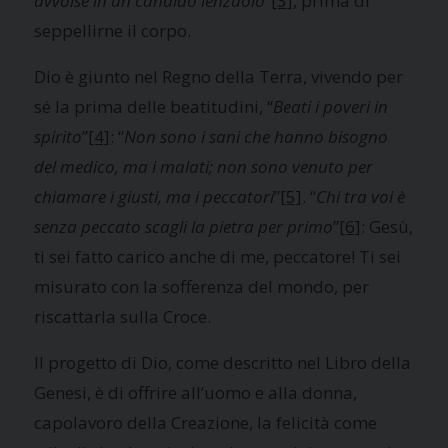
avvolse in un candido lenzuolo
”
[3]
, prima di
seppellirne il corpo.
Dio è giunto nel Regno della Terra, vivendo per
sé la prima delle beatitudini, “
Beati i poveri in
spirito
”
[4]
: “
Non sono i sani che hanno bisogno
del medico, ma i malati; non sono venuto per
chiamare i giusti, ma i peccatori
”
[5]
. “
Chi tra voi è
senza peccato scagli la pietra per primo
”
[6]
: Gesù,
ti sei fatto carico anche di me, peccatore! Ti sei
misurato con la sofferenza del mondo, per
riscattarla sulla Croce.
Il progetto di Dio, come descritto nel Libro della
Genesi, è di offrire all’uomo e alla donna,
capolavoro della Creazione, la felicità come