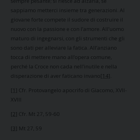
sempre pesante; si riesce ad alzarla, se
sappiamo metterci insieme tra generazioni. Al
giovane forte compete il sudore di costruire il
nuovo con la passione e con l’amore. All’uomo
maturo di ingegnarsi, con gli strumenti che gli
sono dati per alleviare la fatica. All’anziano
tocca di mettere mano all’opera comune,
perché la Croce non cada nell’inutile e nella
disperazione di aver faticano invano
[14]
.
[1]
Cfr. Protovangelo apocrifo di Giacomo, XVII-
XVIII
[2]
Cfr. Mt 27, 59-60
[3]
Mt 27, 59