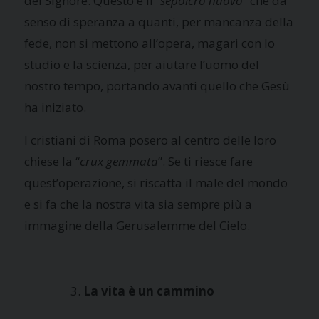
del Signore. Questo è il “
sepolcro nuovo
” che dà
senso di speranza a quanti, per mancanza della
fede, non si mettono all’opera, magari con lo
studio e la scienza, per aiutare l’uomo del
nostro tempo, portando avanti quello che Gesù
ha iniziato.
I cristiani di Roma posero al centro delle loro
chiese la “
crux gemmata
”. Se ti riesce fare
quest’operazione, si riscatta il male del mondo
e si fa che la nostra vita sia sempre più a
immagine della Gerusalemme del Cielo.
La vita è un cammino