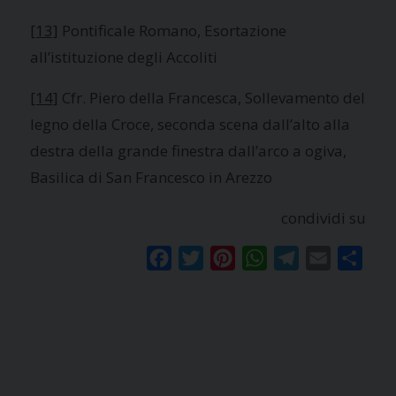
[13]
Pontificale Romano, Esortazione
all’istituzione degli Accoliti
[14]
Cfr. Piero della Francesca, Sollevamento del
legno della Croce, seconda scena dall’alto alla
destra della grande finestra dall’arco a ogiva,
Basilica di San Francesco in Arezzo
condividi su
Facebook
Twitter
Pinterest
WhatsApp
Telegram
Email
Condi