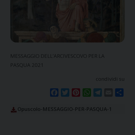
MESSAGGIO DELL’ARCIVESCOVO PER LA
PASQUA 2021
condividi su
Facebook
Twitter
Pinterest
WhatsApp
Telegram
Email
Condi
Opuscolo-MESSAGGIO-PER-PASQUA-1