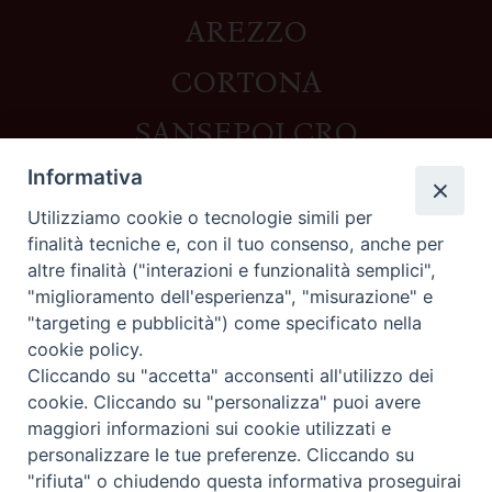
AREZZO
CORTONA
SANSEPOLCRO
Informativa
Utilizziamo cookie o tecnologie simili per
Contatti
finalità tecniche e, con il tuo consenso, anche per
altre finalità ("interazioni e funzionalità semplici",
Piazza del Duomo,1 - 52100 Arezzo
"miglioramento dell'esperienza", "misurazione" e
segreteria@diocesi.arezzo.it
"targeting e pubblicità") come specificato nella
Informativa privacy
cookie policy.
Cliccando su "accetta" acconsenti all'utilizzo dei
cookie. Cliccando su "personalizza" puoi avere
maggiori informazioni sui cookie utilizzati e
Seguici su
personalizzare le tue preferenze. Cliccando su
"rifiuta" o chiudendo questa informativa proseguirai