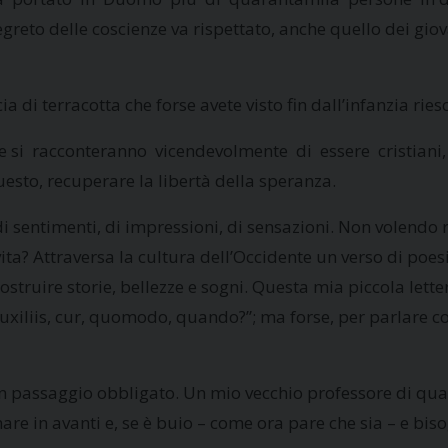
segreto delle coscienze va rispettato, anche quello dei g
a di terracotta che forse avete visto fin dall’infanzia rie
 si racconteranno vicendevolmente di essere cristiani,
 questo, recuperare la libertà della speranza.
di sentimenti, di impressioni, di sensazioni. Non volendo 
a vita? Attraversa la cultura dell’Occidente un verso di poes
costruire storie, bellezze e sogni. Questa mia piccola lett
uxiliis, cur, quomodo, quando?”; ma forse, per parlare con
n passaggio obbligato. Un mio vecchio professore di quan
e in avanti e, se è buio – come ora pare che sia – e bis