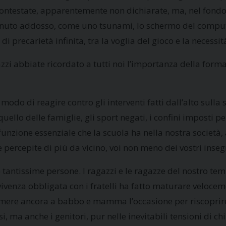
contestate, apparentemente non dichiarate, ma, nel fondo,
 venuto addosso, come uno tsunami, lo schermo del comput
i precarietà infinita, tra la voglia del gioco e la necessi
i abbiate ricordato a tutti noi l’importanza della form
modo di reagire contro gli interventi fatti dall’alto sulla 
quello delle famiglie, gli sport negati, i confini imposti 
funzione essenziale che la scuola ha nella nostra società, 
percepite di più da vicino, voi non meno dei vostri inseg
 tantissime persone. I ragazzi e le ragazze del nostro t
ivenza obbligata con i fratelli ha fatto maturare veloce
ere ancora a babbo e mamma l’occasione per riscoprire 
i, ma anche i genitori, pur nelle inevitabili tensioni di ch