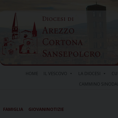
Skip
to
Diocesi di
content
Arezzo
Cortona
Sansepolcro
HOME
IL VESCOVO
LA DIOCESI
CU
CAMMINO SINODALE
FAMIGLIA
GIOVANI
NOTIZIE