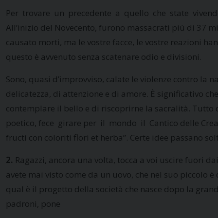
Per trovare un precedente a quello che state vivendo occ
All’inizio del Novecento, furono massacrati più di 37 
causato morti, ma le vostre facce, le vostre reazioni han
questo è avvenuto senza scatenare odio e divisioni.
Sono, quasi d’improvviso, calate le violenze contro la n
delicatezza, di attenzione e di amore. È significativo ch
contemplare il bello e di riscoprirne la sacralità. Tut
poetico, fece girare per il mondo il Cantico delle Creat
fructi con coloriti flori et herba”. Certe idee passano so
2.
Ragazzi, ancora una volta, tocca a voi uscire fuori da
avete mai visto come da un uovo, che nel suo piccolo è d
qual è il progetto della società che nasce dopo la gran
padroni, pone