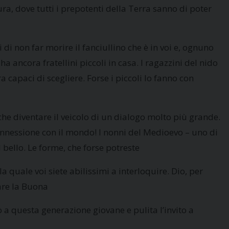
ura, dove tutti i prepotenti della Terra sanno di poter
i non far morire il fanciullino che è in voi e, ognuno
a ancora fratellini piccoli in casa. I ragazzini del nido
 capaci di scegliere. Forse i piccoli lo fanno con
che diventare il veicolo di un dialogo molto più grande.
 connessione con il mondo! I nonni del Medioevo – uno di
bello. Le forme, che forse potreste
a quale voi siete abilissimi a interloquire. Dio, per
tare la Buona
a questa generazione giovane e pulita l’invito a