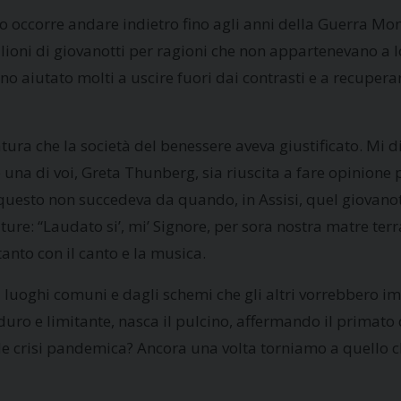
orre andare indietro fino agli anni della Guerra Mondiale:
milioni di giovanotti per ragioni che non appartenevano 
no aiutato molti a uscire fuori dai contrasti e a recupera
atura che la società del benessere aveva giustificato. Mi 
e una di voi, Greta Thunberg, sia riuscita a fare opinione
to questo non succedeva da quando, in Assisi, quel giovan
ure: “Laudato si’, mi’ Signore, per sora nostra matre terr
ltanto con il canto e la musica.
i luoghi comuni e dagli schemi che gli altri vorrebbero im
uro e limitante, nasca il pulcino, affermando il primato d
de crisi pandemica? Ancora una volta torniamo a quello c