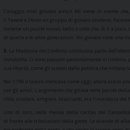
Coraggio miei giovani amici! Mi viene in mente che, a
il Tevere e l’Arno un gruppo di giovani studenti, facen
insieme un puzzle nuovo, bello e utile che, di lì a poco,
di quella e di altre generazioni. Voi giovani siete una ri
3.
La Madonna del Conforto costituisce parte dell’identi
instabilità. Ci sono passato personalmente in Umbria, p
sua libertà, come gli scontri della politica che irritano 
Nel 1796 il lavoro mancava come oggi; allora erano più
con gli amici. L’argomento che girava nelle parole del
città, ortolani, artigiani, braccianti, era l’incertezza
Uno di loro, nella mensa della caritas dei Camaldoles
di fronte alle tribolazioni della gente. Le vicende di a
nel profondo della gente, e che anche lo scorso anno 