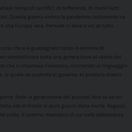
 tempi di sacrifici, di sofferenze, di inutili lutti.
a loro. Questa guerra contro la pandemia certamente ha
re una Europa vera. Pensate: si deve a voi se tutto
dicono che si è guadagnato tanto in termine di
 per sensibilizzare tutta una generazione al valore del
otto che si chiamava Francesco, ricorrendo al linguaggio
a, la quale ne sustenta et governa, et produce diversi
porre. Siete la generazione del pulcino. Non so se voi
ella vita di fronte al duro guscio della morte. Ragazzi,
he conta. Il sistema mediatico di cui siete abbastanza