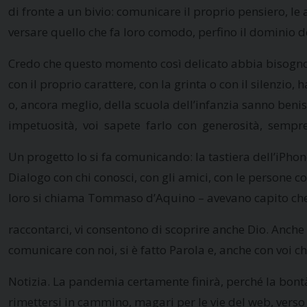
di fronte a un bivio: comunicare il proprio pensiero, le 
versare quello che fa loro comodo, perfino il dominio de
Credo che questo momento così delicato abbia bisogno de
con il proprio carattere, con la grinta o con il silenzio,
o, ancora meglio, della scuola dell’infanzia sanno benis
impetuosità, voi sapete farlo con generosità, sempre
Un progetto lo si fa comunicando: la tastiera dell’iPho
Dialogo con chi conosci, con gli amici, con le persone c
loro si chiama Tommaso d’Aquino – avevano capito che da
raccontarci, vi consentono di scoprire anche Dio. Anche l
comunicare con noi, si è fatto Parola e, anche con voi ch
Notizia. La pandemia certamente finirà, perché la bont
rimettersi in cammino, magari per le vie del web, vers