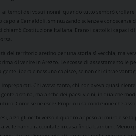
i tempi dei vostri nonni, quando tutto sembrò crollare p
do capo a Camaldoli, sminuzzando scienze e conoscenze di
 si chiamò Costituzione italiana. Erano i cattolici capaci d
sorsa.
tà del territorio aretino per una storia sì vecchia, ma ve
rima di venire in Arezzo. Le scosse di assestamento le pe
la gente libera e nessuno capisce, se non chi ci trae vantag
 impreparati. Chi aveva tanto, chi non aveva quasi nien
la gente aretina, ma anche dei paesi vicini, in qualche m
 del futuro. Come se ne esce? Proprio una condizione che as
i, alzò gli occhi verso il quadro appeso al muro e se l
llora ve le hanno raccontate in casa fin da bambini. Meno 
ha portato in Duomo più di quarantamila persone in diec