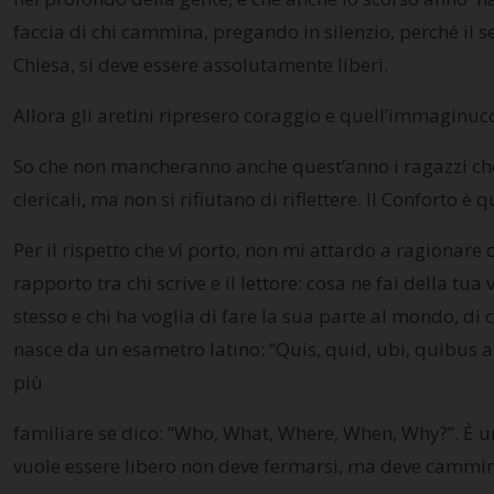
faccia di chi cammina, pregando in silenzio, perché il 
Chiesa, si deve essere assolutamente liberi.
Allora gli aretini ripresero coraggio e quell’immaginucci
So che non mancheranno anche quest’anno i ragazzi che
clericali, ma non si rifiutano di riflettere. Il Conforto è
Per il rispetto che vi porto, non mi attardo a ragionare 
rapporto tra chi scrive e il lettore: cosa ne fai della tu
stesso e chi ha voglia di fare la sua parte al mondo, di 
nasce da un esametro latino: “Quis, quid, ubi, quibus a
più
familiare se dico: “Who, What, Where, When, Why?”. È u
vuole essere libero non deve fermarsi, ma deve camminar