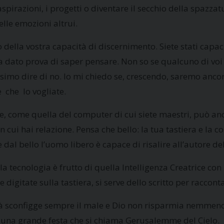
aspirazioni, i progetti o diventare il secchio della spazzat
lle emozioni altrui.
lla vostra capacità di discernimento. Siete stati capaci d
 ha dato prova di saper pensare. Non so se qualcuno di voi h
simo dire di no. Io mi chiedo se, crescendo, saremo ancora
 che lo vogliate.
ne, come quella del computer di cui siete maestri, può an
on cui hai relazione. Pensa che bello: la tua tastiera e la
l bello l’uomo libero è capace di risalire all’autore del 
a tecnologia è frutto di quella Intelligenza Creatrice con l
e digitate sulla tastiera, si serve dello scritto per raccon
à sconfigge sempre il male e Dio non risparmia nemmeno 
o una grande festa che si chiama Gerusalemme del Cielo.