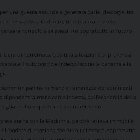
er una guerra assurda e generata dalle ideologie, tra
 chi ne sapeva più di loro, riuscirono a mettere
i pensare non solo a se stessi, ma soprattutto al futuro
ra. C’era un terremoto, cioè una situazione di profonda
rcepisce il subconscio e indeboliscono la persona e la
gio.
te se non un panino in mano e l’amarezza dei commenti
odo dipendenti almeno come indotto, dall’economia della
somiglia molto a quella che stiamo vivendo.
a prese anche con la Madonna, perché restava immobile
quell’ondata di reazione che dura nel tempo, soprattutto
i giorni. Ho fatto in modo che nessuno fotografi la