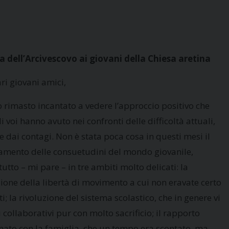
a dell’Arcivescovo ai giovani della Chiesa aretina
ri giovani amici,
 rimasto incantato a vedere l’approccio positivo che
i voi hanno avuto nei confronti delle difficoltà attuali,
e dai contagi. Non è stata poca cosa in questi mesi il
mento delle consuetudini del mondo giovanile,
utto – mi pare – in tre ambiti molto delicati: la
zione della libertà di movimento a cui non eravate certo
i; la rivoluzione del sistema scolastico, che in genere vi
i collaborativi pur con molto sacrificio; il rapporto
inato con la famiglia, che un tempo era scontato, ma