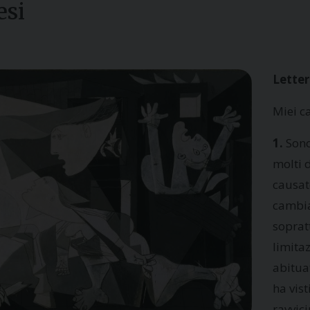
esi
Letter
Miei ca
1.
Sono
molti d
causat
cambia
sopratt
limita
abituat
ha vist
ravvic