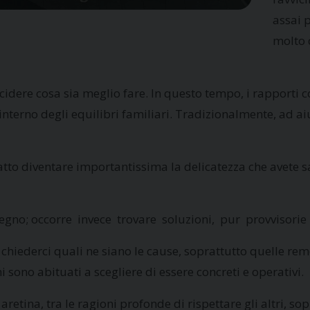
assai p
molto c
 decidere cosa sia meglio fare. In questo tempo, i rapporti
all’interno degli equilibri familiari. Tradizionalmente, ad a
tto diventare importantissima la delicatezza che avete sap
degno; occorre invece trovare soluzioni, pur provvisorie 
di chiederci quali ne siano le cause, soprattutto quelle re
i sono abituati a scegliere di essere concreti e operativi.
etina, tra le ragioni profonde di rispettare gli altri, sop