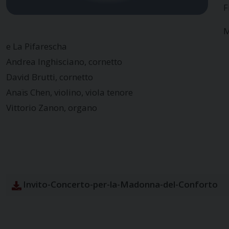
F
M
e La Pifarescha
Andrea Inghisciano, cornetto
David Brutti, cornetto
Anaïs Chen, violino, viola tenore
Vittorio Zanon, organo
Invito-Concerto-per-la-Madonna-del-Conforto