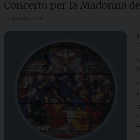
Concerto per la Madonna de
21 Gennaio 2020
S
C
A
D
I
L
G
P
M
C