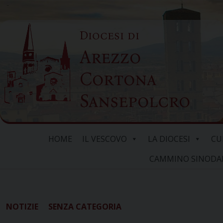
Skip
to
Diocesi di
content
Arezzo
Cortona
Sansepolcro
HOME
IL VESCOVO
LA DIOCESI
CU
CAMMINO SINODALE
NOTIZIE
SENZA CATEGORIA