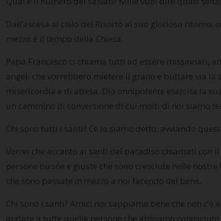
Qual è il numero dei salvati? Mille vuol dire quasi senz
Dall’ascesa al cielo del Risorto al suo glorioso ritorno,
mezzo è il tempo della Chiesa.
Papa Francesco ci chiama tutti ad essere missionari, ad
angeli che vorrebbero mietere il grano e buttare via la z
misericordia e di attesa, Dio onnipotente esercita la sua
un cammino di conversione di cui molti di noi siamo te
Chi sono tutti i santi? Ce lo siamo detto, avviando questa
Vorrei che accanto ai santi del paradiso chiamati con i
persone buone e giuste che sono cresciute nelle nostre f
che sono passate in mezzo a noi facendo del bene.
Chi sono i santi? Amici noi sappiamo bene che non c’è a
andare a tutte quelle persone che abbiamo conosciuto e 