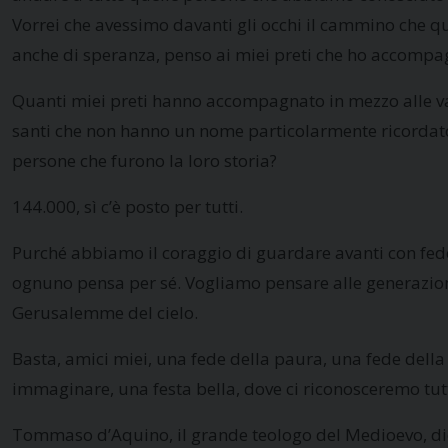
Vorrei che avessimo davanti gli occhi il cammino che 
anche di speranza, penso ai miei preti che ho accompag
Quanti miei preti hanno accompagnato in mezzo alle varie
santi che non hanno un nome particolarmente ricordato m
persone che furono la loro storia?
144.000, sì c’è posto per tutti.
Purché abbiamo il coraggio di guardare avanti con fed
ognuno pensa per sé. Vogliamo pensare alle generazioni fu
Gerusalemme del cielo.
Basta, amici miei, una fede della paura, una fede della 
immaginare, una festa bella, dove ci riconosceremo tutt
Tommaso d’Aquino, il grande teologo del Medioevo, dice 