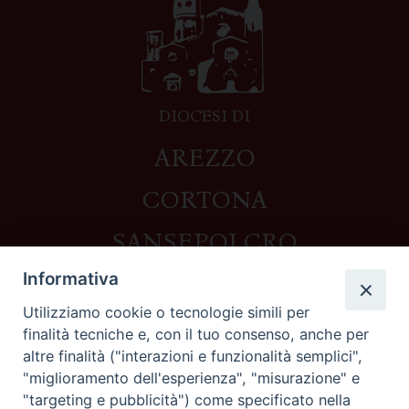
DIOCESI DI
AREZZO
CORTONA
SANSEPOLCRO
Informativa
Utilizziamo cookie o tecnologie simili per
Contatti
finalità tecniche e, con il tuo consenso, anche per
altre finalità ("interazioni e funzionalità semplici",
Piazza del Duomo,1 - 52100 Arezzo
"miglioramento dell'esperienza", "misurazione" e
segreteria@diocesi.arezzo.it
"targeting e pubblicità") come specificato nella