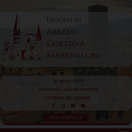
Skip
to
Diocesi di
content
Arezzo
Cortona
Sansepolcro
10 Agosto 2026
San Lorenzo, diacono e martire
LITURGIA DEL GIORNO
AREA RISERVATA