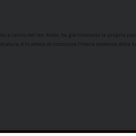
zio a carico del rev. Alabi, ha già rinnovato la propria pa
tratura, è in attesa di conoscere l’intera sentenza della