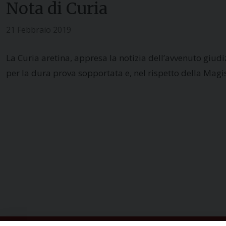
Nota di Curia
21 Febbraio 2019
La Curia aretina, appresa la notizia dell’avvenuto giudi
per la dura prova sopportata e, nel rispetto della Magis