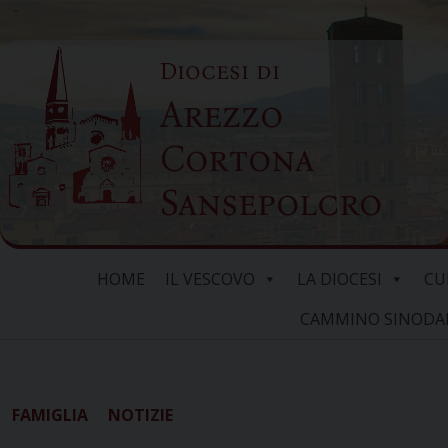
Skip
to
Diocesi di
content
Arezzo
Cortona
Sansepolcro
HOME
IL VESCOVO
LA DIOCESI
CU
CAMMINO SINODALE
FAMIGLIA
NOTIZIE