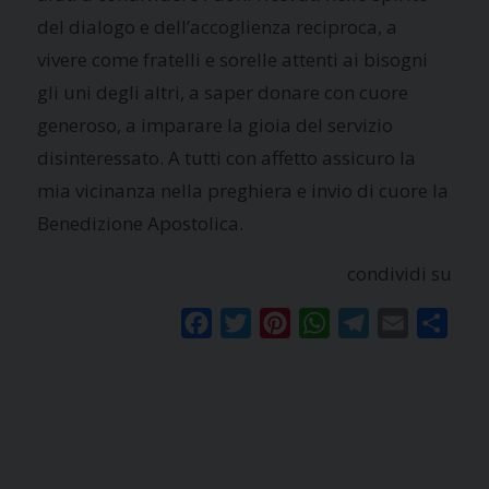
del dialogo e dell’accoglienza reciproca, a
vivere come fratelli e sorelle attenti ai bisogni
gli uni degli altri, a saper donare con cuore
generoso, a imparare la gioia del servizio
disinteressato. A tutti con affetto assicuro la
mia vicinanza nella preghiera e invio di cuore la
Benedizione Apostolica.
condividi su
Facebook
Twitter
Pinterest
WhatsApp
Telegram
Email
Condi