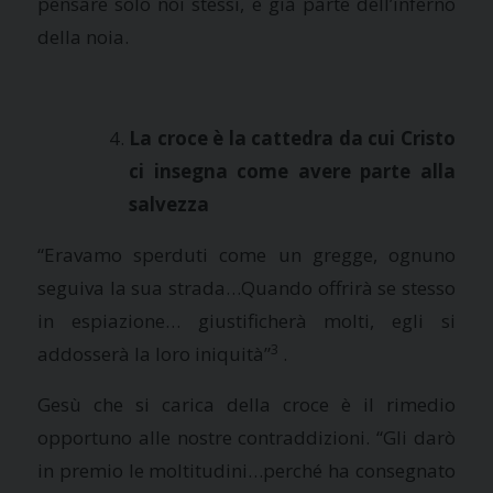
pensare solo noi stessi, è già parte dell’inferno
della noia.
La croce è la cattedra da cui Cristo
ci insegna come avere parte alla
salvezza
“
Eravamo sperduti come un gregge, ognuno
seguiva la sua strada…Quando offrirà se stesso
in espiazione… giustificherà molti, egli si
3
addosserà la loro iniquità”
.
Gesù che si carica della croce è il rimedio
opportuno alle nostre contraddizioni. “
Gli darò
in premio le moltitudini…perché ha consegnato