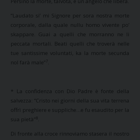
Persino la morte, talvota, è un angelo che libera.
“Laudato si’ mi Signore per sora nostra morte
corporale, dalla quale nullu homo vivente po’
skappare. Guai a quelli che morranno ne li
peccata mortali. Beati quelli che troverà nelle
tue santissime voluntati, ka la morte secunda
7
nol farà male”
.
*
La confidenza con Dio Padre è fonte della
salvezza:
“Cristo nei giorni della sua vita terrena
offrì preghiere e suppliche…e fu esaudito per la
8
sua pietà”
.
Di fronte alla croce rinnoviamo stasera il nostro