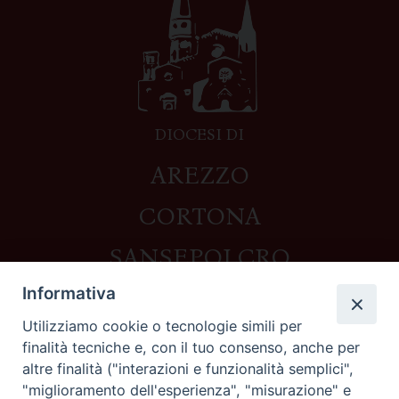
DIOCESI DI
AREZZO
CORTONA
SANSEPOLCRO
Informativa
Utilizziamo cookie o tecnologie simili per
Contatti
finalità tecniche e, con il tuo consenso, anche per
altre finalità ("interazioni e funzionalità semplici",
Piazza del Duomo,1 - 52100 Arezzo
"miglioramento dell'esperienza", "misurazione" e