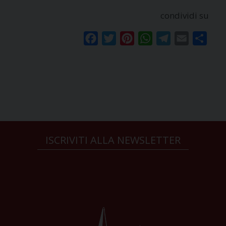
condividi su
Facebook
Twitter
Pinterest
WhatsApp
Telegram
Email
Condi
ISCRIVITI ALLA NEWSLETTER