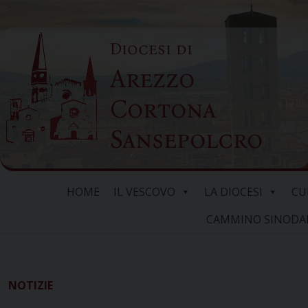
Skip
to
Diocesi di
content
Arezzo
Cortona
Sansepolcro
HOME
IL VESCOVO
LA DIOCESI
CU
CAMMINO SINODALE
NOTIZIE