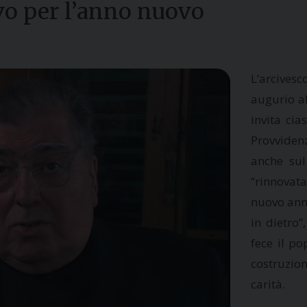
vo per l’anno nuovo
L’arcives
augurio al
invita cia
Provviden
anche sul
“rinnovata
nuovo ann
in dietro
fece il p
costruzion
carità.