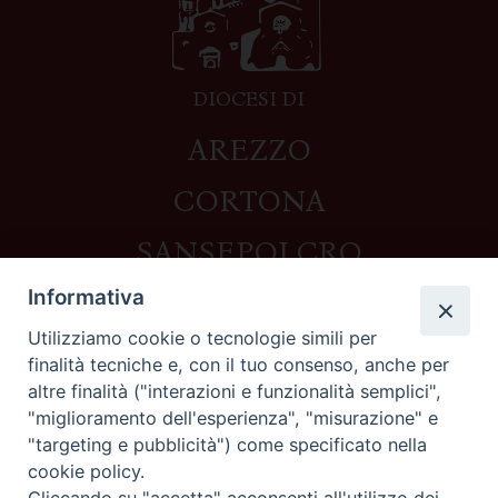
DIOCESI DI
AREZZO
CORTONA
SANSEPOLCRO
Informativa
Utilizziamo cookie o tecnologie simili per
Contatti
finalità tecniche e, con il tuo consenso, anche per
altre finalità ("interazioni e funzionalità semplici",
Piazza del Duomo,1 - 52100 Arezzo
"miglioramento dell'esperienza", "misurazione" e
segreteria@diocesi.arezzo.it
"targeting e pubblicità") come specificato nella
Informativa privacy
cookie policy.