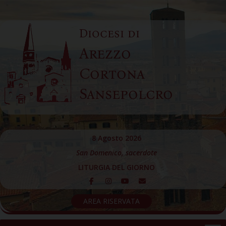
Skip
to
Diocesi di
content
Arezzo
Cortona
Sansepolcro
8 Agosto 2026
San Domenico, sacerdote
LITURGIA DEL GIORNO
AREA RISERVATA