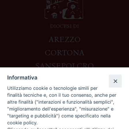
DIOCESI DI
AREZZO
CORTONA
SANSEPOLCRO
Informativa
Utilizziamo cookie o tecnologie simili per
Contatti
finalità tecniche e, con il tuo consenso, anche per
altre finalità ("interazioni e funzionalità semplici",
Piazza del Duomo,1 - 52100 Arezzo
"miglioramento dell'esperienza", "misurazione" e
segreteria@diocesi.arezzo.it
"targeting e pubblicità") come specificato nella
Informativa privacy
cookie policy.