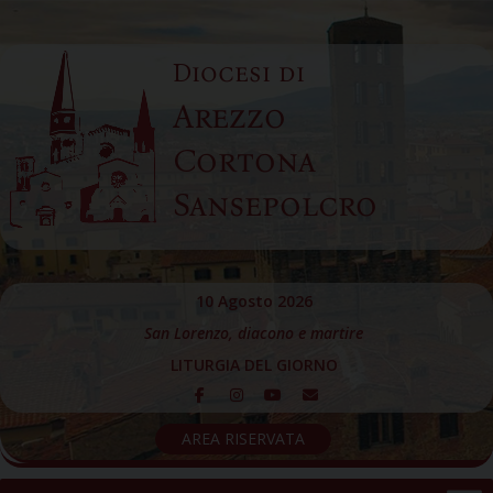
Skip
to
Diocesi di
content
Arezzo
Cortona
Sansepolcro
10 Agosto 2026
San Lorenzo, diacono e martire
LITURGIA DEL GIORNO
AREA RISERVATA