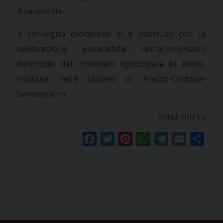
il sacerdote.
Il convegno diocesano si è concluso con la
celebrazione eucaristica nell’anniversario
dell’inizio del ministero episcopale di mons.
Fontana nella Diocesi di Arezzo-Cortona-
Sansepolcro.
condividi su
Facebook
Twitter
Pinterest
WhatsApp
Telegram
Email
Condi