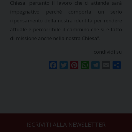
Chiesa, pertanto il lavoro che ci attende sarà
impegnativo perché comporta un serio
ripensamento della nostra identità per rendere
attuale e percorribile il cammino che si è fatto
di missione anche nella nostra Chiesa”.
condividi su
Facebook
Twitter
Pinterest
WhatsApp
Telegram
Email
Condi
ISCRIVITI ALLA NEWSLETTER