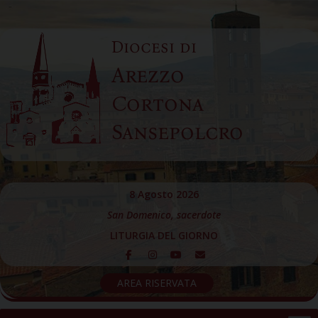
Skip
to
Diocesi di
content
Arezzo
Cortona
Sansepolcro
8 Agosto 2026
San Domenico, sacerdote
LITURGIA DEL GIORNO
AREA RISERVATA