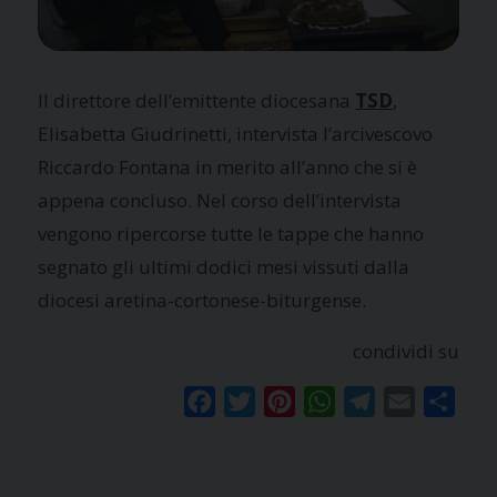
Il direttore dell’emittente diocesana
TSD
,
Elisabetta Giudrinetti, intervista l’arcivescovo
Riccardo Fontana in merito all’anno che si è
appena concluso. Nel corso dell’intervista
vengono ripercorse tutte le tappe che hanno
segnato gli ultimi dodici mesi vissuti dalla
diocesi aretina-cortonese-biturgense.
condividi su
Facebook
Twitter
Pinterest
WhatsApp
Telegram
Email
Condi