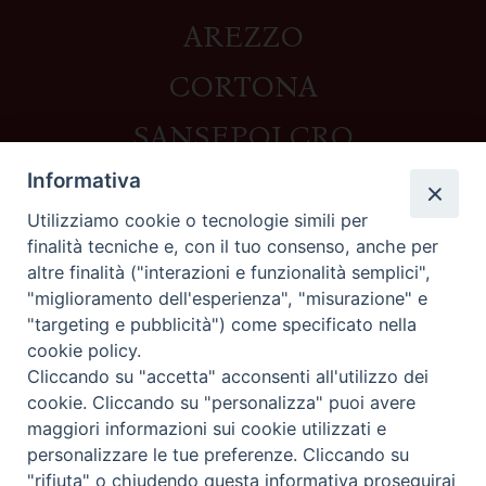
AREZZO
CORTONA
SANSEPOLCRO
Informativa
Utilizziamo cookie o tecnologie simili per
Contatti
finalità tecniche e, con il tuo consenso, anche per
altre finalità ("interazioni e funzionalità semplici",
Piazza del Duomo,1 - 52100 Arezzo
"miglioramento dell'esperienza", "misurazione" e
segreteria@diocesi.arezzo.it
"targeting e pubblicità") come specificato nella
Informativa privacy
cookie policy.
Cliccando su "accetta" acconsenti all'utilizzo dei
cookie. Cliccando su "personalizza" puoi avere
maggiori informazioni sui cookie utilizzati e
Seguici su
personalizzare le tue preferenze. Cliccando su
"rifiuta" o chiudendo questa informativa proseguirai