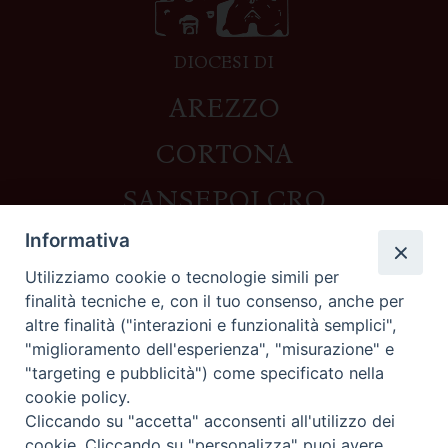
DIOCESI DI
AREZZO
CORTONA
SANSEPOLCRO
Informativa
Utilizziamo cookie o tecnologie simili per
Contatti
finalità tecniche e, con il tuo consenso, anche per
altre finalità ("interazioni e funzionalità semplici",
Piazza del Duomo,1 - 52100 Arezzo
"miglioramento dell'esperienza", "misurazione" e
segreteria@diocesi.arezzo.it
"targeting e pubblicità") come specificato nella
Informativa privacy
cookie policy.
Cliccando su "accetta" acconsenti all'utilizzo dei
cookie. Cliccando su "personalizza" puoi avere