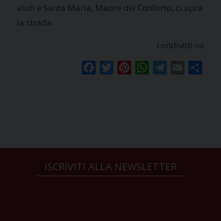
aiuti e Santa Maria, Madre del Conforto, ci apra
la strada.
condividi su
Facebook
Twitter
Pinterest
WhatsApp
Telegram
Email
Condi
ISCRIVITI ALLA NEWSLETTER