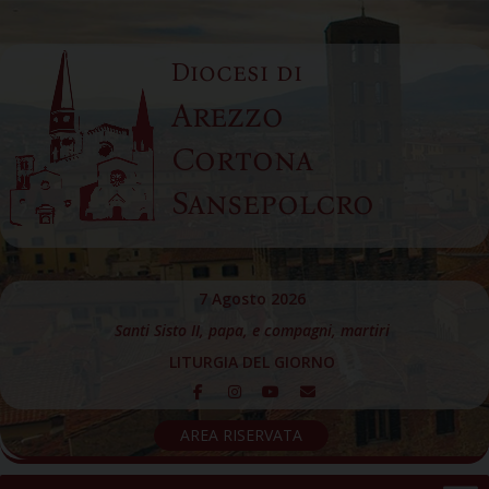
Skip
to
Diocesi di
content
Arezzo
Cortona
Sansepolcro
7 Agosto 2026
Santi Sisto II, papa, e compagni, martiri
LITURGIA DEL GIORNO
AREA RISERVATA