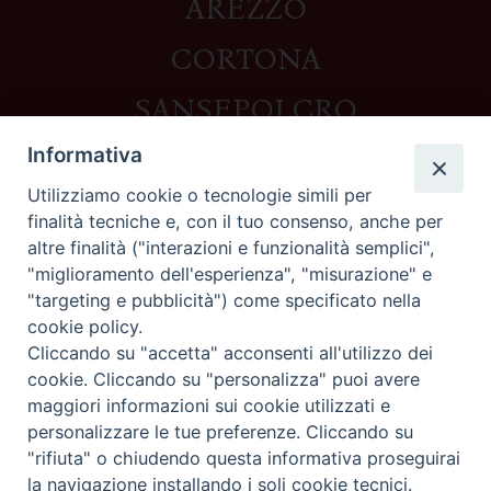
AREZZO
CORTONA
SANSEPOLCRO
Informativa
Utilizziamo cookie o tecnologie simili per
Contatti
finalità tecniche e, con il tuo consenso, anche per
altre finalità ("interazioni e funzionalità semplici",
Piazza del Duomo,1 - 52100 Arezzo
"miglioramento dell'esperienza", "misurazione" e
segreteria@diocesi.arezzo.it
"targeting e pubblicità") come specificato nella
Informativa privacy
cookie policy.
Cliccando su "accetta" acconsenti all'utilizzo dei
cookie. Cliccando su "personalizza" puoi avere
maggiori informazioni sui cookie utilizzati e
Seguici su
personalizzare le tue preferenze. Cliccando su
"rifiuta" o chiudendo questa informativa proseguirai
la navigazione installando i soli cookie tecnici.