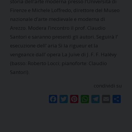
storia dell’arte moderna presso l’Università di
Firenze e Michele Loffredo, direttore del Museo
nazionale d’arte medievale e moderna di
Arezzo. Modera l’incontro il prof. Claudio
Santori e saranno presenti gli autori. Seguirà l’
esecuzione dell’ aria Si la rigueur et la
vengeance dall’ opera La Juive di J. F. F. Halévy
(basso: Roberto Locci; pianoforte: Claudio
Santori).
condividi su
Facebook
Twitter
Pinterest
WhatsApp
Telegram
Email
Condi