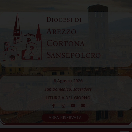
Skip
to
Diocesi di
content
Arezzo
Cortona
Sansepolcro
8 Agosto 2026
San Domenico, sacerdote
LITURGIA DEL GIORNO
AREA RISERVATA