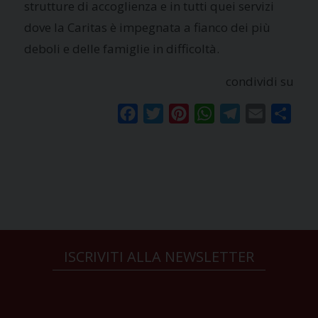
strutture di accoglienza e in tutti quei servizi
dove la Caritas è impegnata a fianco dei più
deboli e delle famiglie in difficoltà.
condividi su
Facebook
Twitter
Pinterest
WhatsApp
Telegram
Email
Condi
ISCRIVITI ALLA NEWSLETTER