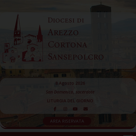
Skip
to
Diocesi di
content
Arezzo
Cortona
Sansepolcro
8 Agosto 2026
San Domenico, sacerdote
LITURGIA DEL GIORNO
AREA RISERVATA