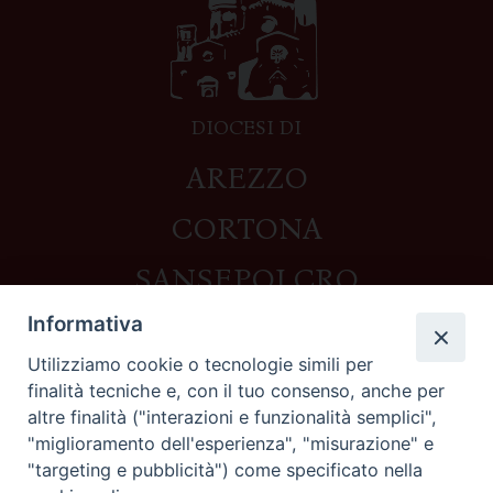
DIOCESI DI
AREZZO
CORTONA
SANSEPOLCRO
Informativa
Utilizziamo cookie o tecnologie simili per
Contatti
finalità tecniche e, con il tuo consenso, anche per
altre finalità ("interazioni e funzionalità semplici",
Piazza del Duomo,1 - 52100 Arezzo
"miglioramento dell'esperienza", "misurazione" e
segreteria@diocesi.arezzo.it
"targeting e pubblicità") come specificato nella
Informativa privacy