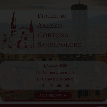
Skip
to
Diocesi di
content
Arezzo
Cortona
Sansepolcro
9 Agosto 2026
San Domenico, sacerdote
LITURGIA DEL GIORNO
AREA RISERVATA