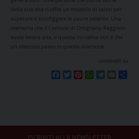
della sua vita ci offre un modello di valori per
superare e sconfiggere le paure odierne. Una
memoria che il Comune di Ortignano-Raggiolo
vuole tenere alta, e questa iniziativa non è che
un ulteriore passo in questa direzione.
condividi su
Facebook
Twitter
Pinterest
WhatsApp
Telegram
Email
Condi
ISCRIVITI ALLA NEWSLETTER