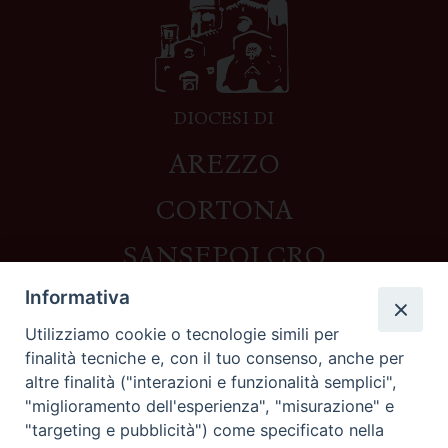
DIOCESI DI
AREZZO
CORTONA
SANSEPOLCRO
Informativa
Utilizziamo cookie o tecnologie simili per
Contatti
finalità tecniche e, con il tuo consenso, anche per
altre finalità ("interazioni e funzionalità semplici",
Piazza del Duomo,1 - 52100 Arezzo
"miglioramento dell'esperienza", "misurazione" e
segreteria@diocesi.arezzo.it
"targeting e pubblicità") come specificato nella
Informativa privacy