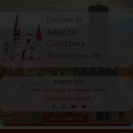
Skip
to
Diocesi di
content
Arezzo
Cortona
Sansepolcro
7 Agosto 2026
Santi Sisto II, papa, e compagni, martiri
LITURGIA DEL GIORNO
AREA RISERVATA