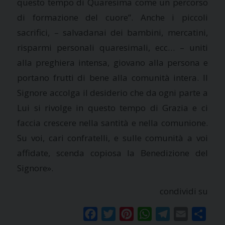
questo tempo di Quaresima come un percorso
di formazione del cuore”. Anche i piccoli
sacrifici, – salvadanai dei bambini, mercatini,
risparmi personali quaresimali, ecc… – uniti
alla preghiera intensa, giovano alla persona e
portano frutti di bene alla comunità intera. Il
Signore accolga il desiderio che da ogni parte a
Lui si rivolge in questo tempo di Grazia e ci
faccia crescere nella santità e nella comunione.
Su voi, cari confratelli, e sulle comunità a voi
affidate, scenda copiosa la Benedizione del
Signore».
condividi su
Facebook
Twitter
Pinterest
WhatsApp
Telegram
Email
Condi