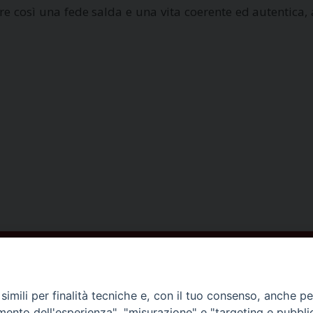
tare così una fede salda e una vita coerente ed autentic
ISCRIVITI ALLA NEWSLETTER
imili per finalità tecniche e, con il tuo consenso, anche per 
amento dell'esperienza", "misurazione" e "targeting e pubbli