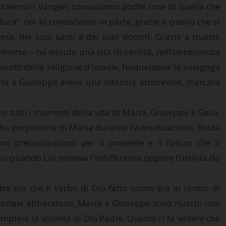
ttraverso i Vangeli, conosciamo poche cose di quella che
ura”, noi lo conosciamo in parte, grazie a quello che ci
esa, dei suoi santi e dei suoi dottori. Grazie a queste
niverso – ha vissuto una vita di santità, nell’obbedienza
recetti della religione d’Israele, frequentava la sinagoga
Maria e Giuseppe aveva una infanzia amorevole, marcata
o tutti i momenti della vita di Maria, Giuseppe e Gesù,
alla perplessità di Maria durante l’Annunciazione. Basta
o preoccupazioni per il presente e il futuro che li
ù quando Lui trovava l’indifferenza oppure l’ostilità da
re era che il Verbo di Dio fatto uomo era al centro di
 e totale abbandono, Maria e Giuseppe sono riusciti non
 compiere la volontà di Dio Padre. Questo ci fa vedere che