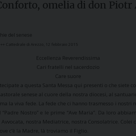
onforto, omelia di don Piot
hie del senese
++ Cattedrale di Arezzo, 12 febbraio 2015
Eccellenza Reverendissima
Cari fratelli nel sacerdozio
Care suore
artecipate a questa Santa Messa qui presenti o che siete 
pastorale senese al cuore della nostra diocesi, al santua
a viva fede. La fede che ci hanno trasmesso i nostri nonn
 del “Padre Nostro” e le prime “Ave Maria”. Da loro abbi
 Avvocata, nostra Mediatrice, nostra Consolatrice. Colei 
ve c’è la Madre, là troviamo il Figlio.