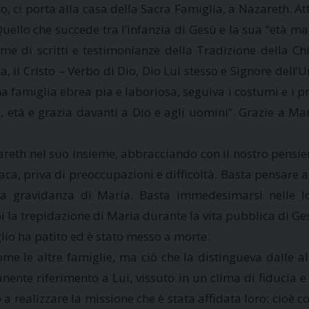
, ci porta alla casa della Sacra Famiglia, a Nazareth. A
uello che succede tra l’infanzia di Gesù e la sua “età mat
eme di scritti e testimonianze della Tradizione della Chi
il Cristo – Verbo di Dio, Dio Lui stesso e Signore dell’U
na famiglia ebrea pia e laboriosa, seguiva i costumi e i p
za, età e grazia davanti a Dio e agli uomini”. Grazie a 
areth nel suo insieme, abbracciando con il nostro pensier
aca, priva di preoccupazioni e difficoltà. Basta pensare 
la gravidanza di Maria. Basta immedesimarsi nelle lor
 la trepidazione di Maria durante la vita pubblica di Ges
lio ha patito ed è stato messo a morte.
e le altre famiglie, ma ciò che la distingueva dalle alt
anente riferimento a Lui, vissuto in un clima di fiducia
o a realizzare la missione che è stata affidata loro: cioè