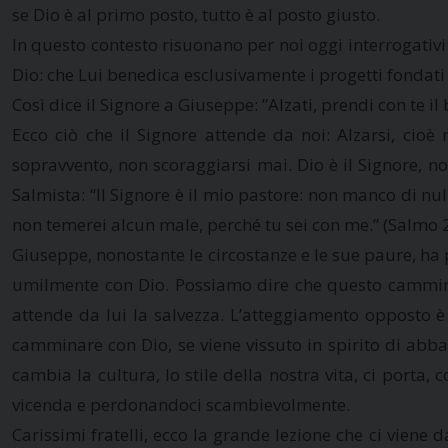
se Dio è al primo posto, tutto è al posto giusto.
In questo contesto risuonano per noi oggi interrogativi 
Dio: che Lui benedica esclusivamente i progetti fondati
Così dice il Signore a Giuseppe: ”Alzati, prendi con te 
Ecco ciò che il Signore attende da noi: Alzarsi, cioè
sopravvento, non scoraggiarsi mai. Dio è il Signore, nono
Salmista: “Il Signore è il mio pastore: non manco di nu
non temerei alcun male, perché tu sei con me.” (Salmo 
Giuseppe, nonostante le circostanze e le sue paure, ha
umilmente con Dio. Possiamo dire che questo camminare 
attende da lui la salvezza. L’atteggiamento opposto è 
camminare con Dio, se viene vissuto in spirito di abba
cambia la cultura, lo stile della nostra vita, ci porta,
vicenda e perdonandoci scambievolmente.
Carissimi fratelli, ecco la grande lezione che ci vien