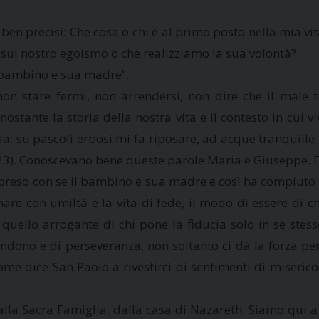
ben precisi: Che cosa o chi è al primo posto nella mia vi
 sul nostro egoismo o che realizziamo la sua volontà?
il bambino e sua madre”.
 non stare fermi, non arrendersi, non dire che il male t
stante la storia della nostra vita e il contesto in cui viv
lla; su pascoli erbosi mi fa riposare, ad acque tranquil
23). Conoscevano bene queste parole Maria e Giuseppe. E 
 preso con se il bambino e sua madre e così ha compiuto 
con umiltà è la vita di fede, il modo di essere di chi a
quello arrogante di chi pone la fiducia solo in se stesso
ndono e di perseveranza, non soltanto ci dà la forza per 
 come dice San Paolo a rivestirci di sentimenti di miseri
e dalla Sacra Famiglia, dalla casa di Nazareth. Siamo qui