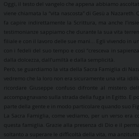
Oggi, il testo del vangelo che appena abbiamo ascoltato
viene chiamata la “vita nascosta” di Gesù a Nazareth. Q
fa capire indirettamente la Scrittura, ma anche l’insi
testimonianze sappiamo che durante la sua vita terrena, 
filiale e con il lavoro delle sue mani… Egli vivendo in u
con i fedeli del suo tempo e così “cresceva in sapien
dalla dolcezza, dall’umiltà e dalla semplicità.
Però, se guardiamo la vita della Sacra Famiglia di Naz
vedremo che la loro non era sicuramente una vita idilli
ricordare Giuseppe confuso difronte al mistero del
accompagnavano sulla strada della fuga in Egitto. E poi
parte della gente e in modo particolare quando suo Fig
La Sacra Famiglia, come vediamo, per un verso era com
questa famiglia. Grazie alla presenza di Dio e il perm
soltanto a superare le difficoltà della vita, ma anzitutt