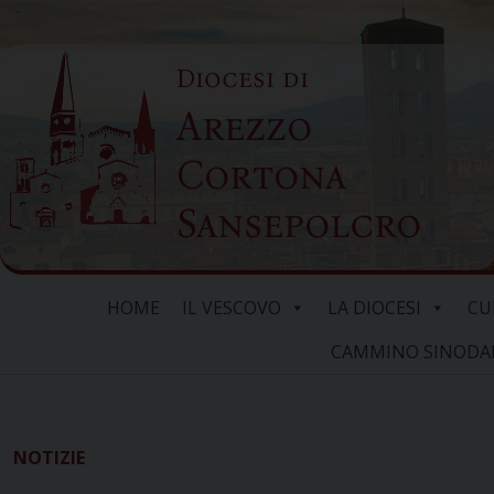
Skip
to
Diocesi di
content
Arezzo
Cortona
Sansepolcro
HOME
IL VESCOVO
LA DIOCESI
CU
CAMMINO SINODALE
NOTIZIE