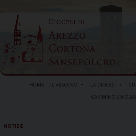
Skip
to
Diocesi di
content
Arezzo
Cortona
Sansepolcro
HOME
IL VESCOVO
LA DIOCESI
CU
CAMMINO SINODALE
NOTIZIE