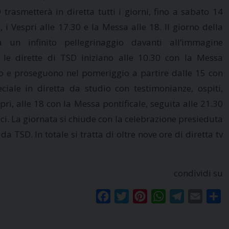
trasmetterà in diretta tutti i giorni, fino a sabato 14
7, i Vespri alle 17.30 e la Messa alle 18. Il giorno della
a un infinito pellegrinaggio davanti all’immagine
, le dirette di TSD iniziano alle 10.30 con la Messa
vo e proseguono nel pomeriggio a partire dalle 15 con
ale in diretta da studio con testimonianze, ospiti,
pri, alle 18 con la Messa pontificale, seguita alle 21.30
ci. La giornata si chiude con la celebrazione presieduta
 TSD. In totale si tratta di oltre nove ore di diretta tv
condividi su
Facebook
Twitter
Pinterest
WhatsApp
Telegram
Email
Co