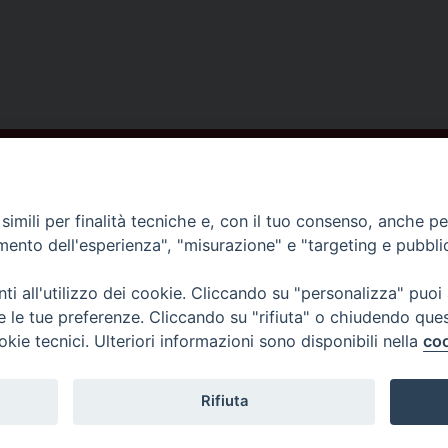
ISCRIVITI ALLA NEWSLETTER
imili per finalità tecniche e, con il tuo consenso, anche per 
amento dell'esperienza", "misurazione" e "targeting e pubbli
Contatti
i all'utilizzo dei cookie. Cliccando su "personalizza" puoi
re le tue preferenze. Cliccando su "rifiuta" o chiudendo que
Piazza del Duomo,1 - 52100 Arezzo
okie tecnici. Ulteriori informazioni sono disponibili nella
coo
segreteria@diocesi.arezzo.it
Informativa privacy
Rifiuta