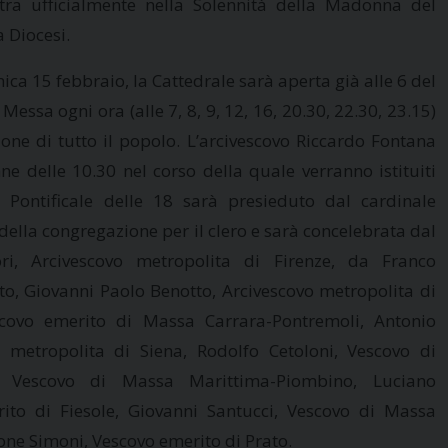
tra ufficialmente nella Solennità della Madonna del
 Diocesi.
nica 15 febbraio, la Cattedrale sarà aperta già alle 6 del
Messa ogni ora (alle 7, 8, 9, 12, 16, 20.30, 22.30, 23.15)
ione di tutto il popolo. L’arcivescovo Riccardo Fontana
e delle 10.30 nel corso della quale verranno istituiti
 Il Pontificale delle 18 sarà presieduto dal cardinale
della congregazione per il clero e sarà concelebrata dal
ri, Arcivescovo metropolita di Firenze, da Franco
ato, Giovanni Paolo Benotto, Arcivescovo metropolita di
scovo emerito di Massa Carrara-Pontremoli, Antonio
o metropolita di Siena, Rodolfo Cetoloni, Vescovo di
ni, Vescovo di Massa Marittima-Piombino, Luciano
rito di Fiesole, Giovanni Santucci, Vescovo di Massa
one Simoni, Vescovo emerito di Prato.