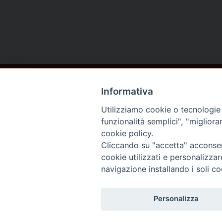
Informativa
Utilizziamo cookie o tecnologie s
funzionalità semplici", "miglior
cookie policy.
DIOCESI DI
Cliccando su "accetta" acconsent
AREZZO
cookie utilizzati e personalizza
navigazione installando i soli co
CORTONA
Personalizza
SANSEPOLCRO