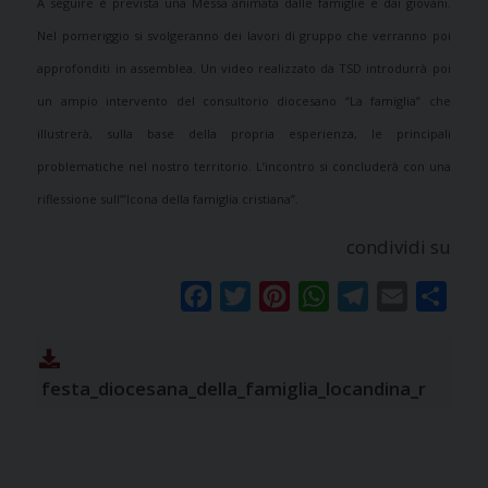
A seguire è prevista una Messa animata dalle famiglie e dai giovani.
Nel pomeriggio si svolgeranno dei lavori di gruppo che verranno poi
approfonditi in assemblea. Un video realizzato da TSD introdurrà poi
un ampio intervento del consultorio diocesano “La famiglia” che
illustrerà, sulla base della propria esperienza, le principali
problematiche nel nostro territorio. L’incontro si concluderà con una
riflessione sull’”Icona della famiglia cristiana”.
condividi su
Facebook
Twitter
Pinterest
WhatsApp
Telegram
Email
Condi
festa_diocesana_della_famiglia_locandina_r