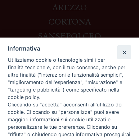
AREZZO
CORTONA
SANSEPOLCRO
Informativa
Utilizziamo cookie o tecnologie simili per
Contatti
finalità tecniche e, con il tuo consenso, anche per
altre finalità ("interazioni e funzionalità semplici",
Piazza del Duomo,1 - 52100 Arezzo
"miglioramento dell'esperienza", "misurazione" e
segreteria@diocesi.arezzo.it
"targeting e pubblicità") come specificato nella
Informativa privacy
cookie policy.
Cliccando su "accetta" acconsenti all'utilizzo dei
cookie. Cliccando su "personalizza" puoi avere
maggiori informazioni sui cookie utilizzati e
Seguici su
personalizzare le tue preferenze. Cliccando su
"rifiuta" o chiudendo questa informativa proseguirai