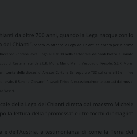
 Chianti da oltre 700 anni, quando la Lega nacque con lo
 del Chianti”.
Sabato 25 ottobre la Lega del Chianti celebrerà per la prima
 Riccardo Fontana, avrà luogo alle 10.30 nella Cattedrale dei Santi Pietro e Donato
covo di Castellaneta, da S.E.R. Mons. Mario Meini, Vescovo di Fiesole, S.E.R. Mons.
l’emittente della diocesi di Arezzo-Cortona-Sansepolcro TSD sul canale 85 e in live
Generale, il Barone Giovanni Ricasoli-Firidolfi, eccezionalmente scortati dai musici
za Vasari.
icale della Lega del Chianti diretta dal maestro Michele
po la lettura della “promessa” e i tre tocchi di “maglio”
a e dell’Austria, a testimonianza di come la Terra del