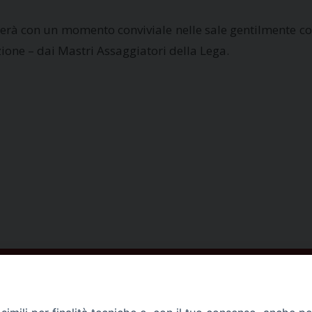
uderà con un momento conviviale nelle sale gentilmente co
zione – dai Mastri Assaggiatori della Lega.
ISCRIVITI ALLA NEWSLETTER