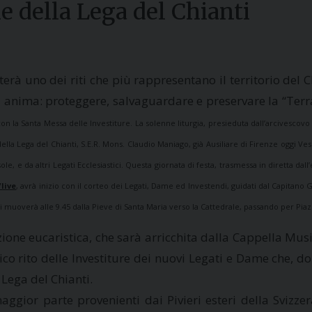
e della Lega del Chianti
terà uno dei riti che più rappresentano il territorio del
 anima: proteggere, salvaguardare e preservare la “Terra
on la Santa Messa delle Investiture. La solenne liturgia, presieduta dall’arcivescovo
lla Lega del Chianti, S.E.R. Mons. Claudio Maniago, già Ausiliare di Firenze oggi Ves
e, e da altri Legati Ecclesiastici.
Questa giornata di festa, trasmessa in diretta dal
/live
, avrà inizio con il corteo dei Legati, Dame ed Investendi, guidati dal Capitano 
 si muoverà alle 9.45 dalla Pieve di Santa Maria verso la Cattedrale, passando per Piaz
zione eucaristica, che sarà arricchita dalla Cappella Mus
tico rito delle Investiture dei nuovi Legati e Dame che, do
 Lega del Chianti.
gior parte provenienti dai Pivieri esteri della Svizzer