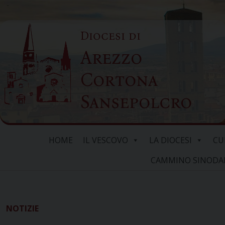
Skip
to
Diocesi di
content
Arezzo
Cortona
Sansepolcro
HOME
IL VESCOVO
LA DIOCESI
CU
CAMMINO SINODALE
NOTIZIE