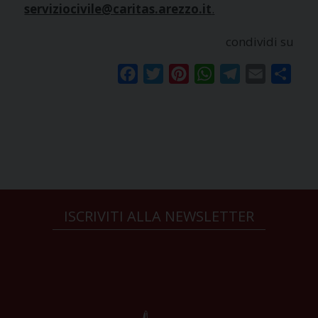
serviziocivile@caritas.arezzo.it
.
condividi su
Facebook
Twitter
Pinterest
WhatsApp
Telegram
Email
Condi
ISCRIVITI ALLA NEWSLETTER