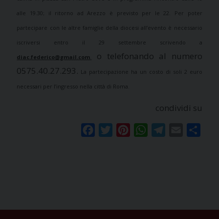
alle 19.30; il ritorno ad Arezzo è previsto per le 22. Per poter
partecipare con le altre famiglie della diocesi all’evento è necessario
iscriversi entro il 29 settembre scrivendo a
o telefonando al numero
diac.federico@gmail.com
.
0575.40.27.293.
La partecipazione ha un costo di soli 2 euro
necessari per l’ingresso nella città di Roma.
condividi su
Facebook
Twitter
Pinterest
WhatsApp
Telegram
Email
Condi