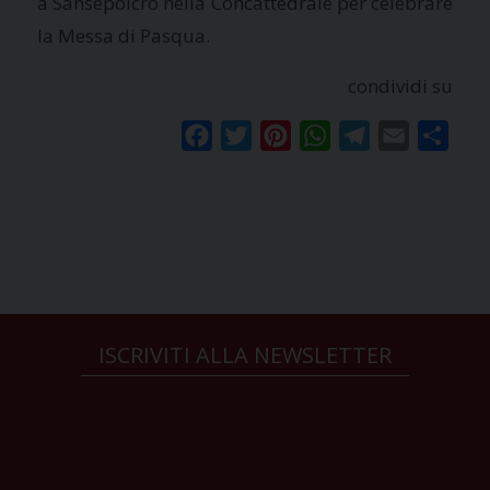
a Sansepolcro nella Concattedrale per celebrare
la Messa di Pasqua.
condividi su
Facebook
Twitter
Pinterest
WhatsApp
Telegram
Email
Condi
ISCRIVITI ALLA NEWSLETTER