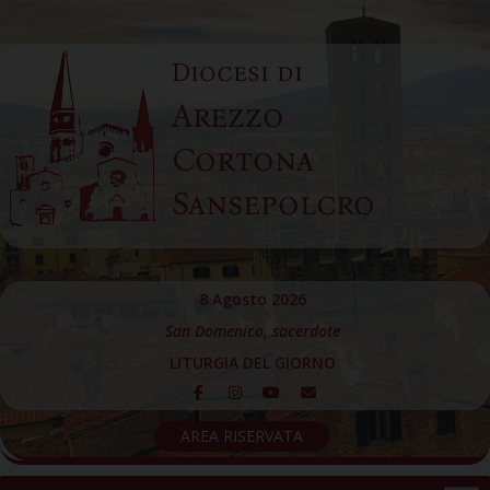
Skip
to
Diocesi di
content
Arezzo
Cortona
Sansepolcro
8 Agosto 2026
San Domenico, sacerdote
LITURGIA DEL GIORNO
AREA RISERVATA