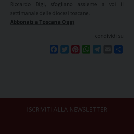
Riccardo Bigi, sfogliano assieme a voi il
settimanale delle diocesi toscane.
Abbonati a Toscana Oggi
condividi su
Facebook
Twitter
Pinterest
WhatsApp
Telegram
Email
Condi
ISCRIVITI ALLA NEWSLETTER