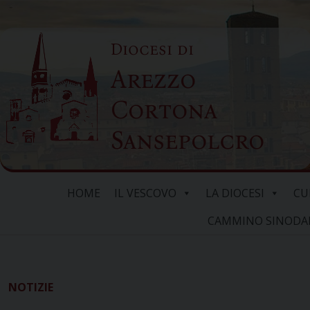
Skip
to
Diocesi di
content
Arezzo
Cortona
Sansepolcro
HOME
IL VESCOVO
LA DIOCESI
CU
CAMMINO SINODALE
NOTIZIE