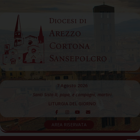
Skip
to
Diocesi di
content
Arezzo
Cortona
Sansepolcro
7 Agosto 2026
Santi Sisto II, papa, e compagni, martiri
LITURGIA DEL GIORNO
AREA RISERVATA