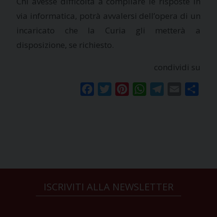
Chi avesse difficoltà a compilare le risposte in
via informatica, potrà avvalersi dell’opera di un
incaricato che la Curia gli metterà a
disposizione, se richiesto.
condividi su
Facebook
Twitter
Pinterest
WhatsApp
Telegram
Email
Condi
ISCRIVITI ALLA NEWSLETTER