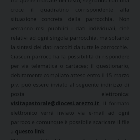
tra quelle indicate nel testo, segnando con una
croce il quadratino corrispondente alla
situazione concreta della parrocchia. Non
verranno resi pubblici i dati individuali, cioè
relativi ad ogni singola parrocchia, ma soltanto
la sintesi dei dati raccolti da tutte le parrocchie.
Ciascun parroco ha la possibilità di rispondere
per via telematica o cartacea; il questionario,
debitamente compilato atteso entro il 15 marzo
p.v. può essere inviato al seguente indirizzo di
posta elettronica:
visitapastorale@diocesi.arezzo.it
.
Il formato
elettronico verrà inviato via e-mail ad ogni
parroco e comunque è possibile scaricare il file
a
questo link
.