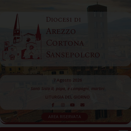
Skip
to
Diocesi di
content
Arezzo
Cortona
Sansepolcro
7 Agosto 2026
Santi Sisto II, papa, e compagni, martiri
LITURGIA DEL GIORNO
AREA RISERVATA