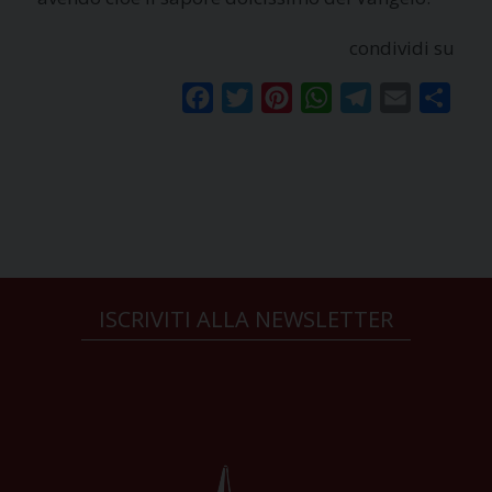
condividi su
Facebook
Twitter
Pinterest
WhatsApp
Telegram
Email
Condi
ISCRIVITI ALLA NEWSLETTER