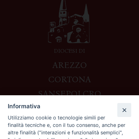
DIOCESI DI
AREZZO
CORTONA
SANSEPOLCRO
Informativa
Utilizziamo cookie o tecnologie simili per
Contatti
finalità tecniche e, con il tuo consenso, anche per
altre finalità ("interazioni e funzionalità semplici",
Piazza del Duomo,1 - 52100 Arezzo