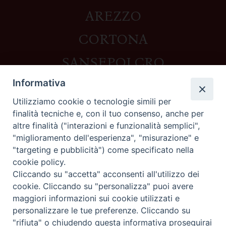
AREZZO
CORTONA
SANSEPOLCRO
Informativa
Utilizziamo cookie o tecnologie simili per
Contatti
finalità tecniche e, con il tuo consenso, anche per
altre finalità ("interazioni e funzionalità semplici",
Piazza del Duomo,1 - 52100 Arezzo
"miglioramento dell'esperienza", "misurazione" e
segreteria@diocesi.arezzo.it
"targeting e pubblicità") come specificato nella
Informativa privacy
cookie policy.
Cliccando su "accetta" acconsenti all'utilizzo dei
cookie. Cliccando su "personalizza" puoi avere
maggiori informazioni sui cookie utilizzati e
Seguici su
personalizzare le tue preferenze. Cliccando su
"rifiuta" o chiudendo questa informativa proseguirai