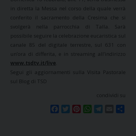
in diretta la Messa nel corso della quale verrà
conferito il sacramento della Cresima che si
svolgerà nella parrocchia di Talla. Sarà
possibile seguire la celebrazione eucaristica sul
canale 85 del digitale terrestre, sul 631 con
un’ora di differita, e in streaming all’indirizzo
www.tsdtv.it/live
.
Segui gli aggiornamenti sulla Visita Pastorale
sul Blog di TSD
condividi su
Facebook
Twitter
Pinterest
WhatsApp
Telegram
Email
Condi