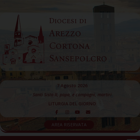
Skip
to
Diocesi di
content
Arezzo
Cortona
Sansepolcro
7 Agosto 2026
Santi Sisto II, papa, e compagni, martiri
LITURGIA DEL GIORNO
AREA RISERVATA