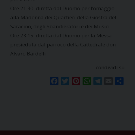
Ore 21.30: diretta dal Duomo per l’omaggio
alla Madonna dei Quartieri della Giostra del
Saracino, degli Sbandieratori e dei Musici
Ore 23.15: diretta dal Duomo per la Messa
presieduta dal parroco della Cattedrale don
Alvaro Bardelli
condividi su
Facebook
Twitter
Pinterest
WhatsApp
Telegram
Email
Condi