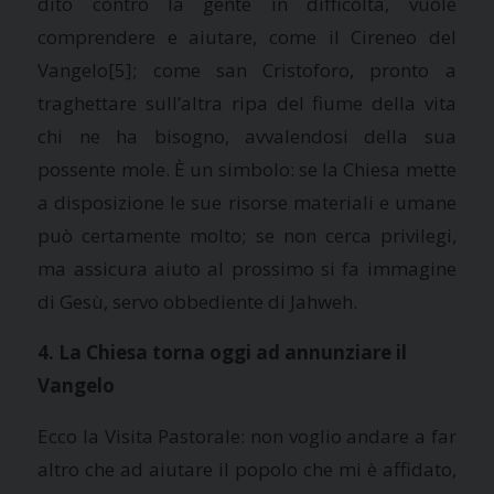
dito contro la gente in difficoltà, vuole
comprendere e aiutare, come il Cireneo del
Vangelo
[5]; come san Cristoforo, pronto a
traghettare sull’altra ripa del fiume della vita
chi ne ha bisogno, avvalendosi della sua
possente mole. È un simbolo: se
la Chiesa
mette
a disposizione le sue risorse materiali e umane
può certamente molto; se non cerca privilegi,
ma assicura aiuto al prossimo si fa immagine
di Gesù, servo obbediente di Jahweh.
4.
La Chiesa torna oggi ad annunziare il
Vangelo
Ecco
la Visita Pastorale
: non voglio andare a far
altro che ad aiutare il popolo che mi è affidato,