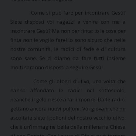
Come si può fare per incontrare Gesù?
Siete disposti voi ragazzi a venire con me a
incontrare Gesù? Ma non per finta: io le cose per
finta non le voglio fare! Io sono sicuro che nelle
nostre comunità, le radici di fede e di cultura
sono sane. Se ci diamo da fare tutti insieme
molti saranno disposti a seguire Gesù!
Come gli alberi d’ulivo, una volta che
hanno affondato le radici nel sottosuolo,
neanche il gelo riesce a farli morire. Dalle radici
gettano ancora nuovi polloni. Voi giovani che mi
ascoltate siete i polloni del nostro vecchio ulivo,
che è un’immagine bella della millenaria Chiesa
di san Donato. Con l’aiuto di Dio si può tornare