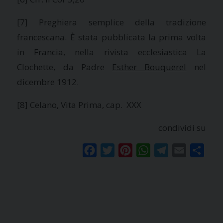
[7] Preghiera semplice della tradizione
francescana. È stata pubblicata la prima volta
in
Francia
, nella rivista ecclesiastica
La
Clochette
, da Padre
Esther Bouquerel
nel
dicembre 1912.
[8] Celano, Vita Prima, cap. XXX
condividi su
Facebook
Twitter
Pinterest
WhatsApp
Telegram
Email
Condi