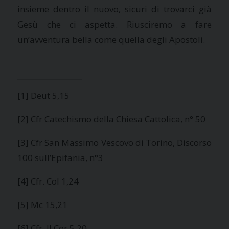
insieme dentro il nuovo, sicuri di trovarci già
Gesù che ci aspetta. Riusciremo a fare
un’avventura bella come quella degli Apostoli.
[1] Deut 5,15
[2] Cfr Catechismo della Chiesa Cattolica, n° 50
[3] Cfr San Massimo Vescovo di Torino, Discorso
100 sull’Epifania, n°3
[4] Cfr. Col 1,24
[5] Mc 15,21
[6] Cfr. II Cor 5,20