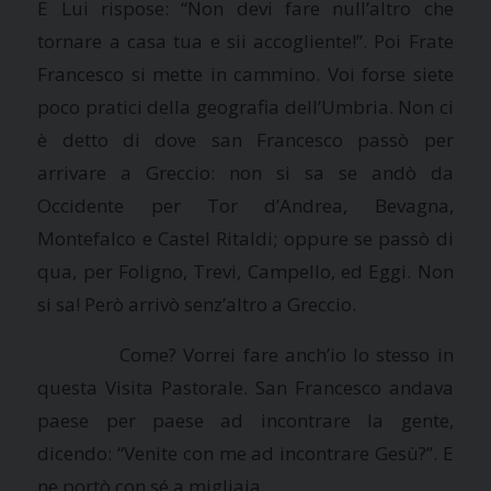
E Lui rispose: “Non devi fare null’altro che
tornare a casa tua e sii accogliente!”. Poi Frate
Francesco si mette in cammino. Voi forse siete
poco pratici della geografia dell’Umbria. Non ci
è detto di dove san Francesco passò per
arrivare a Greccio: non si sa se andò da
Occidente per Tor d’Andrea, Bevagna,
Montefalco e Castel Ritaldi; oppure se passò di
qua, per Foligno, Trevi, Campello, ed Eggi. Non
si sa! Però arrivò senz’altro a Greccio.
Come? Vorrei fare anch’io lo stesso in
questa Visita Pastorale. San Francesco andava
paese per paese ad incontrare la gente,
dicendo: “Venite con me ad incontrare Gesù?”. E
ne portò con sé a migliaia.