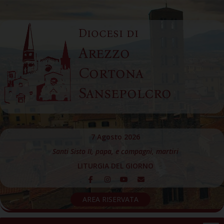
Skip
to
Diocesi di
content
Arezzo
Cortona
Sansepolcro
7 Agosto 2026
Santi Sisto II, papa, e compagni, martiri
LITURGIA DEL GIORNO
AREA RISERVATA