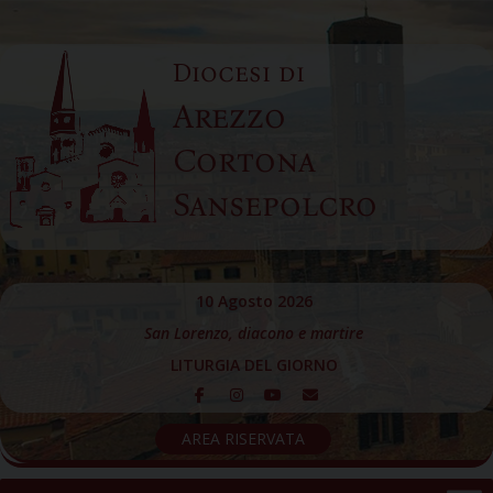
Skip
to
Diocesi di
content
Arezzo
Cortona
Sansepolcro
10 Agosto 2026
San Lorenzo, diacono e martire
LITURGIA DEL GIORNO
AREA RISERVATA