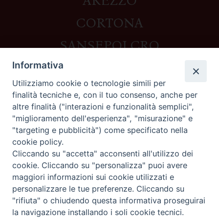
AREZZO
CORTONA
SANSEPOLCRO
Informativa
Utilizziamo cookie o tecnologie simili per
Contatti
finalità tecniche e, con il tuo consenso, anche per
altre finalità ("interazioni e funzionalità semplici",
Piazza del Duomo,1 - 52100 Arezzo
"miglioramento dell'esperienza", "misurazione" e
segreteria@diocesi.arezzo.it
"targeting e pubblicità") come specificato nella
Informativa privacy
cookie policy.
Cliccando su "accetta" acconsenti all'utilizzo dei
cookie. Cliccando su "personalizza" puoi avere
maggiori informazioni sui cookie utilizzati e
Seguici su
personalizzare le tue preferenze. Cliccando su
"rifiuta" o chiudendo questa informativa proseguirai
la navigazione installando i soli cookie tecnici.