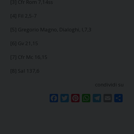
[3] Cfr Rom 7,14ss
[4] Fil 2,5-7
[5] Gregorio Magno, Dialoghi, I,7,3
[6] Gv 21,15
[7] Cfr Mc 16,15
[8] Sal 137,6
condividi su
Facebook
Twitter
Pinterest
WhatsApp
Telegram
Email
Condi