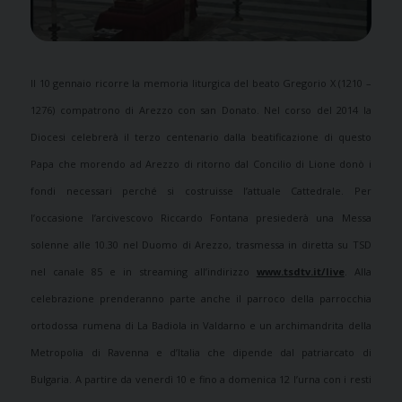
Il 10 gennaio ricorre la memoria liturgica del beato Gregorio X (1210 –
1276) compatrono di Arezzo con san Donato. Nel corso del 2014 la
Diocesi celebrerà il terzo centenario dalla beatificazione di questo
Papa che morendo ad Arezzo di ritorno dal Concilio di Lione donò i
fondi necessari perché si costruisse l’attuale Cattedrale. Per
l’occasione l’arcivescovo Riccardo Fontana presiederà una Messa
solenne alle 10.30 nel Duomo di Arezzo, trasmessa in diretta su TSD
nel canale 85 e in streaming all’indirizzo
www.tsdtv.it/live
. Alla
celebrazione prenderanno parte anche il parroco della parrocchia
ortodossa rumena di La Badiola in Valdarno e un archimandrita della
Metropolia di Ravenna e d’Italia che dipende dal patriarcato di
Bulgaria. A partire da venerdì 10 e fino a domenica 12 l’urna con i resti