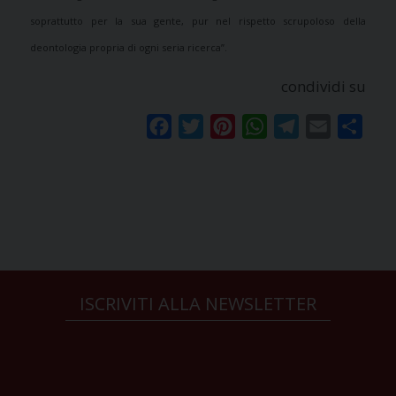
soprattutto per la sua gente, pur nel rispetto scrupoloso della
deontologia propria di ogni seria ricerca”.
condividi su
Facebook
Twitter
Pinterest
WhatsApp
Telegram
Email
Condi
ISCRIVITI ALLA NEWSLETTER