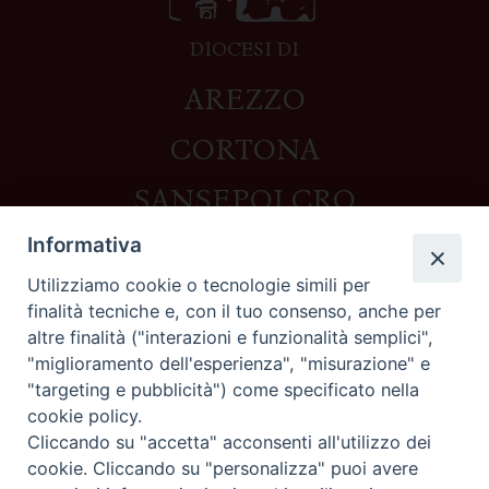
DIOCESI DI
AREZZO
CORTONA
SANSEPOLCRO
Informativa
Utilizziamo cookie o tecnologie simili per
Contatti
finalità tecniche e, con il tuo consenso, anche per
altre finalità ("interazioni e funzionalità semplici",
Piazza del Duomo,1 - 52100 Arezzo
"miglioramento dell'esperienza", "misurazione" e
segreteria@diocesi.arezzo.it
"targeting e pubblicità") come specificato nella
Informativa privacy
cookie policy.
Cliccando su "accetta" acconsenti all'utilizzo dei
cookie. Cliccando su "personalizza" puoi avere