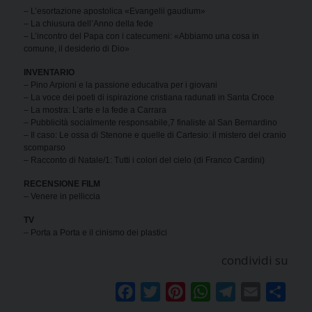
– L’esortazione apostolica «Evangelii gaudium»
– La chiusura dell’Anno della fede
– L’incontro del Papa con i catecumeni: «Abbiamo una cosa in
comune, il desiderio di Dio»
INVENTARIO
– Pino Arpioni e la passione educativa per i giovani
– La voce dei poeti di ispirazione cristiana radunati in Santa Croce
– La mostra: L’arte e la fede a Carrara
– Pubblicità socialmente responsabile,7 finaliste al San Bernardino
– Il caso: Le ossa di Stenone e quelle di Cartesio: il mistero del cranio
scomparso
– Racconto di Natale/1: Tutti i colori del cielo (di Franco Cardini)
RECENSIONE FILM
– Venere in pelliccia
TV
– Porta a Porta e il cinismo dei plastici
condividi su
Facebook
Twitter
Pinterest
WhatsApp
Telegram
Email
Condi