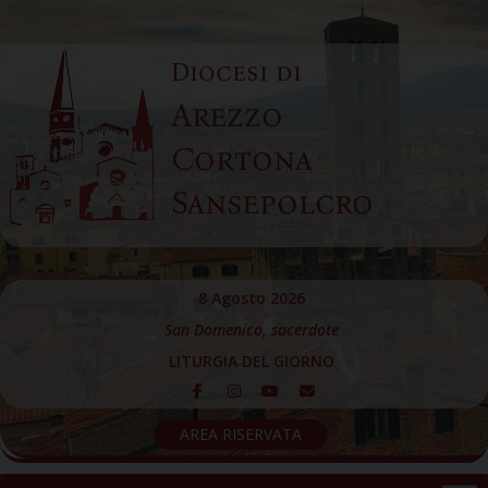
Skip
to
Diocesi di
content
Arezzo
Cortona
Sansepolcro
8 Agosto 2026
San Domenico, sacerdote
LITURGIA DEL GIORNO
AREA RISERVATA