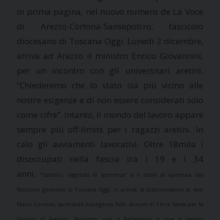
in prima pagina, nel nuovo numero de La Voce
di Arezzo-Cortona-Sansepolcro, fascicolo
diocesano di Toscana Oggi. Lunedì 2 dicembre,
arriva ad Arezzo il ministro Enrico Giovannini,
per un incontro con gli universitari aretini.
“Chiederemo che lo stato sia più vicino alle
nostre esigenze e di non essere considerati solo
come cifre”. Intanto, il mondo del lavoro appare
sempre più off-limits per i ragazzi aretini. In
calo gli avviamenti lavorativi. Oltre 18mila i
disoccupati nella fascia tra i 19 e i 34
anni.
“Cattolici, l’agenda di sperenza” è il titolo di apertura del
fascicolo generale di Toscana Oggi. In prima, la testimonianza di don
Mario Cornioli, sacerdote biturgense fidei donum in Terra Santa per la
Diocesi di Fiesole: “Avvento: così a Betlemme si vive il tempo