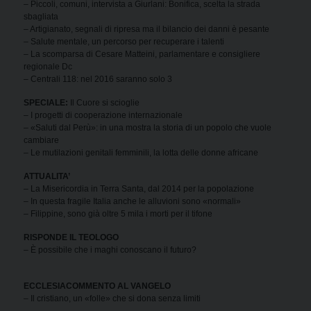
– Piccoli, comuni, intervista a Giurlani: Bonifica, scelta la strada
sbagliata
– Artigianato, segnali di ripresa ma il bilancio dei danni è pesante
– Salute mentale, un percorso per recuperare i talenti
– La scomparsa di Cesare Matteini, parlamentare e consigliere
regionale Dc
– Centrali 118: nel 2016 saranno solo 3
SPECIALE:
Il Cuore si scioglie
– I progetti di cooperazione internazionale
– «Saluti dal Perù»: in una mostra la storia di un popolo che vuole
cambiare
– Le mutilazioni genitali femminili, la lotta delle donne africane
ATTUALITA’
– La Misericordia in Terra Santa, dal 2014 per la popolazione
– In questa fragile Italia anche le alluvioni sono «normali»
– Filippine, sono già oltre 5 mila i morti per il tifone
RISPONDE IL TEOLOGO
– È possibile che i maghi conoscano il futuro?
ECCLESIA
COMMENTO AL VANGELO
– Il cristiano, un «folle» che si dona senza limiti