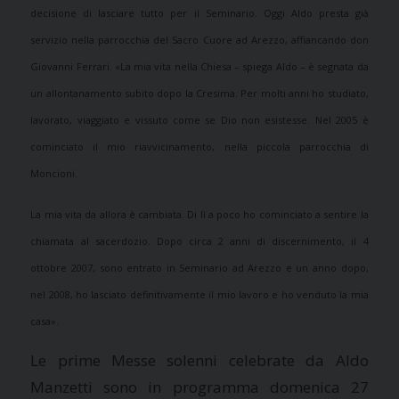
decisione di lasciare tutto per il Seminario. Oggi Aldo presta già
servizio nella parrocchia del Sacro Cuore ad Arezzo, affiancando don
Giovanni Ferrari. «La mia vita nella Chiesa – spiega Aldo – è segnata da
un allontanamento subito dopo la Cresima. Per molti anni ho studiato,
lavorato, viaggiato e vissuto come se Dio non esistesse. Nel 2005 è
cominciato il mio riavvicinamento, nella piccola parrocchia di
Moncioni.
La mia vita da allora è cambiata. Di lì a poco ho cominciato a sentire la
chiamata al sacerdozio. Dopo circa 2 anni di discernimento, il 4
ottobre 2007, sono entrato in Seminario ad Arezzo e un anno dopo,
nel 2008, ho lasciato definitivamente il mio lavoro e ho venduto la mia
casa».
Le prime Messe solenni celebrate da Aldo
Manzetti sono in programma domenica 27