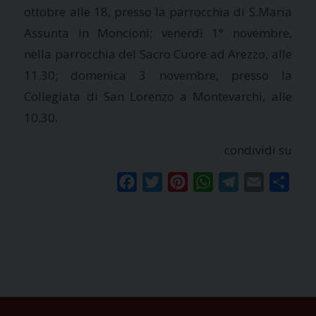
ottobre alle 18, presso la parrocchia di S.Maria
Assunta in Moncioni; venerdì 1° novembre,
nella parrocchia del Sacro Cuore ad Arezzo, alle
11.30; domenica 3 novembre, presso la
Collegiata di San Lorenzo a Montevarchi, alle
10.30.
condividi su
Facebook
Twitter
Pinterest
WhatsApp
Telegram
Email
Condi