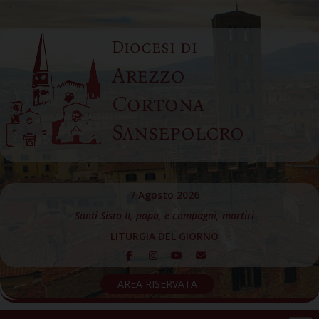
Skip
to
Diocesi di
content
Arezzo
Cortona
Sansepolcro
7 Agosto 2026
Santi Sisto II, papa, e compagni, martiri
LITURGIA DEL GIORNO
AREA RISERVATA