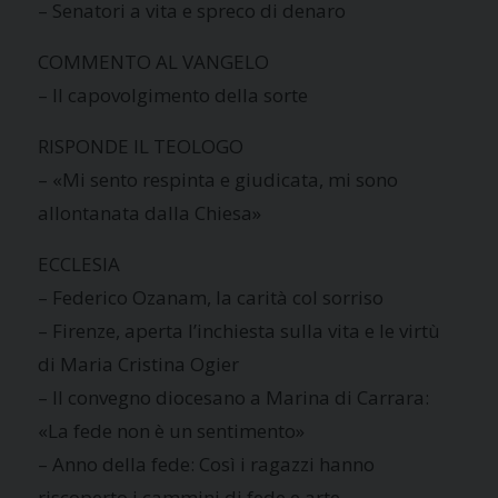
– Senatori a vita e spreco di denaro
COMMENTO AL VANGELO
– Il capovolgimento della sorte
RISPONDE IL TEOLOGO
– «Mi sento respinta e giudicata, mi sono
allontanata dalla Chiesa»
ECCLESIA
– Federico Ozanam, la carità col sorriso
– Firenze, aperta l’inchiesta sulla vita e le virtù
di Maria Cristina Ogier
– Il convegno diocesano a Marina di Carrara:
«La fede non è un sentimento»
– Anno della fede: Così i ragazzi hanno
riscoperto i cammini di fede e arte