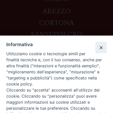
AREZZO
CORTONA
SANSEPOLCRO
Informativa
Utilizziamo cookie o tecnologie simili per
Contatti
finalità tecniche e, con il tuo consenso, anche per
altre finalità ("interazioni e funzionalità semplici",
Piazza del Duomo,1 - 52100 Arezzo
"miglioramento dell'esperienza", "misurazione" e
segreteria@diocesi.arezzo.it
"targeting e pubblicità") come specificato nella
Informativa privacy
cookie policy.
Cliccando su "accetta" acconsenti all'utilizzo dei
cookie. Cliccando su "personalizza" puoi avere
maggiori informazioni sui cookie utilizzati e
Seguici su
personalizzare le tue preferenze. Cliccando su