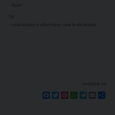
– Rush
TV
– «Hannibal» e «Norman»: una tv da brividi
condividi su
Facebook
Twitter
Pinterest
WhatsApp
Telegram
Email
Condi