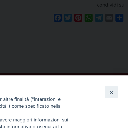
condividi su
Facebook
Twitter
Pinterest
WhatsApp
Telegram
Email
Co
altre finalità ("interazioni e
cità") come specificato nella
Seguici su
 avere maggiori informazioni sui
sta informativa proseguirai la