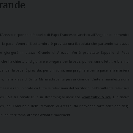
Grande
d’Arezzo risponde all’appello di Papa Francesco lanciato all’Angelus di domenica
r la pace. Venerdì 6 settembre è prevista una fiaccolata che partendo da piazza
o giungerà in piazza Grande di Arezzo. Verrà proiettato l’appello di Papa
che ha chiesto di digiunare e pregare per la pace, poi verranno letti tre brani di
l per la pace. È prevista, per chi vorrà, una preghiera per la pace, alla maniera
na, nella Pieve di Santa Maria adiacente piazza Grande. L’intera manifestazione
messa a reti unificate da tutte le televisioni del territorio; dall’emittente televisiva
cesi TSD sul canale 85 e in streaming all’indirizzo
www.tsdtv.it/live
. L’iniziativa
cesi, del Comune e della Provincia di Arezzo, sta ricevendo forte adesione degli
ni del territorio, di associazioni e movimenti.