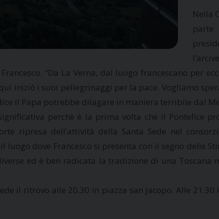
Nella 
parte 
presi
l’arci
a Francesco. “Da La Verna, dal luogo francescano per ecce
ui iniziò i suoi pellegrinaggi per la pace. Vogliamo spe
dice il Papa potrebbe dilagare in maniera terribile dal M
è significativa perchè è la prima volta che il Pontefice
orte ripresa dell’attività della Santa Sede nel consor
 il luogo dove Francesco si presenta con il segno delle S
 diverse ed è ben radicata la tradizione di una Toscana 
 il ritrovo alle 20.30 in piazza san Jacopo. Alle 21.30 i