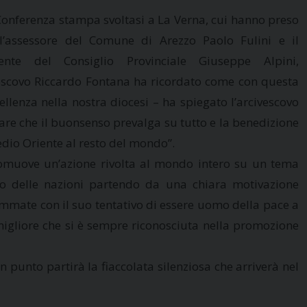
Conferenza stampa svoltasi a La Verna, cui hanno preso
l’assessore del Comune di Arezzo Paolo Fulini e il
dente del Consiglio Provinciale Giuseppe Alpini,
vescovo Riccardo Fontana ha ricordato come con questa
llenza nella nostra diocesi – ha spiegato l’arcivescovo
rare che il buonsenso prevalga su tutto e la benedizione
edio Oriente al resto del mondo”.
 promuove un’azione rivolta al mondo intero su un tema
zio delle nazioni partendo da una chiara motivazione
timmate con il suo tentativo di essere uomo della pace a
migliore che si è sempre riconosciuta nella promozione
n punto partirà la fiaccolata silenziosa che arriverà nel