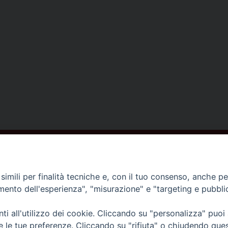
ISCRIVITI ALLA NEWSLETTER
imili per finalità tecniche e, con il tuo consenso, anche per 
amento dell'esperienza", "misurazione" e "targeting e pubbli
Contatti
i all'utilizzo dei cookie. Cliccando su "personalizza" puoi
re le tue preferenze. Cliccando su "rifiuta" o chiudendo que