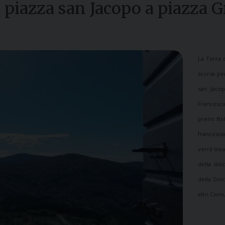
a piazza san Jacopo a piazza 
La Terra 
scorsa pe
san Jacop
Francesco 
premi Nobe
francesca
verrà tras
della dio
della Dio
altri Comu