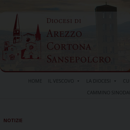
Skip
to
Diocesi di
content
Arezzo
Cortona
Sansepolcro
HOME
IL VESCOVO
LA DIOCESI
CU
CAMMINO SINODALE
NOTIZIE