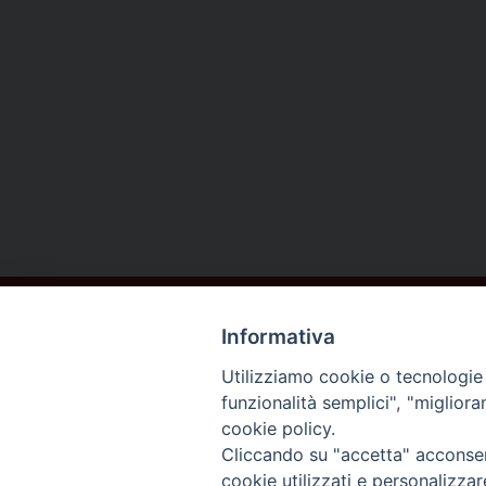
Informativa
Utilizziamo cookie o tecnologie s
funzionalità semplici", "miglior
cookie policy.
DIOCESI DI
Cliccando su "accetta" acconsent
AREZZO
cookie utilizzati e personalizza